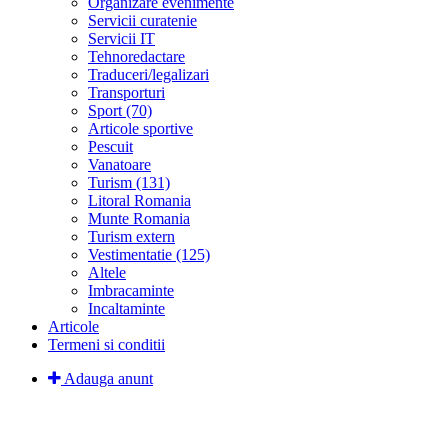
Organizare evenimente
Servicii curatenie
Servicii IT
Tehnoredactare
Traduceri/legalizari
Transporturi
Sport (70)
Articole sportive
Pescuit
Vanatoare
Turism (131)
Litoral Romania
Munte Romania
Turism extern
Vestimentatie (125)
Altele
Imbracaminte
Incaltaminte
Articole
Termeni si conditii
Adauga anunt