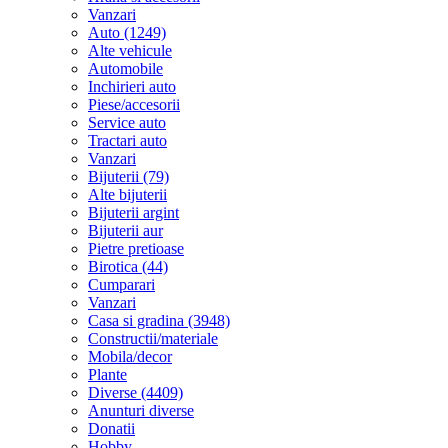
Vanzari
Auto (1249)
Alte vehicule
Automobile
Inchirieri auto
Piese/accesorii
Service auto
Tractari auto
Vanzari
Bijuterii (79)
Alte bijuterii
Bijuterii argint
Bijuterii aur
Pietre pretioase
Birotica (44)
Cumparari
Vanzari
Casa si gradina (3948)
Constructii/materiale
Mobila/decor
Plante
Diverse (4409)
Anunturi diverse
Donatii
Hobby