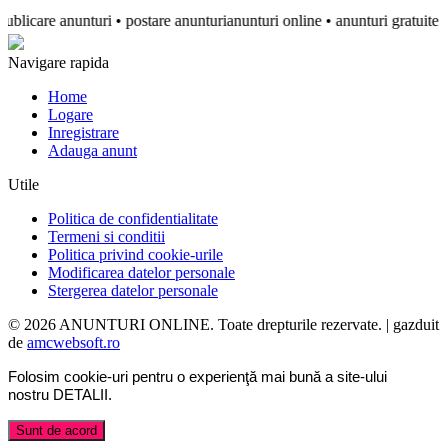
icare anunturi • postare anunturianunturi online • anunturi gratuite • anun
Navigare rapida
Home
Logare
Inregistrare
Adauga anunt
Utile
Politica de confidentialitate
Termeni si conditii
Politica privind cookie-urile
Modificarea datelor personale
Stergerea datelor personale
© 2026 ANUNTURI ONLINE. Toate drepturile rezervate. | gazduit
de
amcwebsoft.ro
Folosim cookie-uri pentru o experienţă mai bună a site-ului
nostru
DETALII
.
Sunt de acord