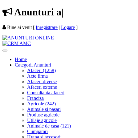
Anunturi
im
|
Bine ai venit
[
Inregistrare
|
Logare
]
Home
Categorii Anunturi
Afaceri (1258)
Acte firma
Afaceri diverse
Afaceri externe
Consultanta afaceri
Franciza
Agricole (242)
Animale si pasari
Produse agricole
Utilaje agricole
Animale de casa (121)
Cumparari
Hrana si accesorii