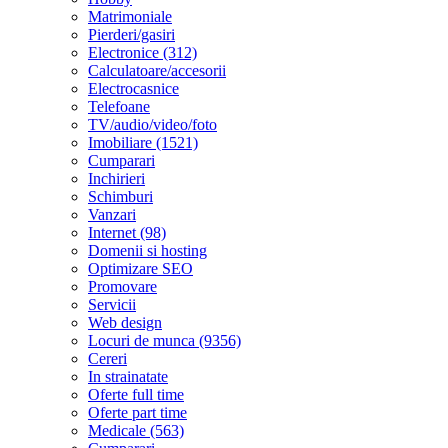
Matrimoniale
Pierderi/gasiri
Electronice (312)
Calculatoare/accesorii
Electrocasnice
Telefoane
TV/audio/video/foto
Imobiliare (1521)
Cumparari
Inchirieri
Schimburi
Vanzari
Internet (98)
Domenii si hosting
Optimizare SEO
Promovare
Servicii
Web design
Locuri de munca (9356)
Cereri
In strainatate
Oferte full time
Oferte part time
Medicale (563)