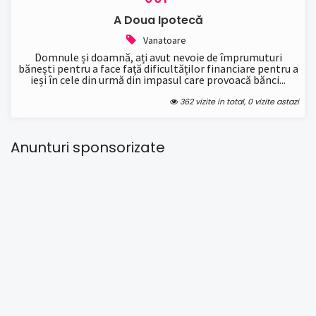
A Doua Ipotecă
Vanatoare
Domnule și doamnă, ați avut nevoie de împrumuturi
bănești pentru a face față dificultăților financiare pentru a
ieși în cele din urmă din impasul care provoacă bănci...
362 vizite in total, 0 vizite astazi
Anunturi sponsorizate