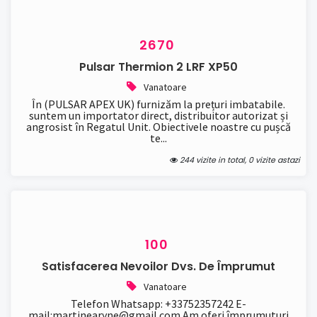
2670
Pulsar Thermion 2 LRF XP50
Vanatoare
În (PULSAR APEX UK) furnizăm la prețuri imbatabile.
suntem un importator direct, distribuitor autorizat și
angrosist în Regatul Unit. Obiectivele noastre cu pușcă
te...
244 vizite in total, 0 vizite astazi
100
Satisfacerea Nevoilor Dvs. De Împrumut
Vanatoare
Telefon Whatsapp: +33752357242 E-
mail:martinearyne@gmail.com Am oferi împrumuturi