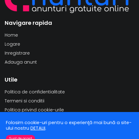
Navigare rapida
Home
Logare
Inregistrare
Adauga anunt
Utile
Politica de confidentialitate
Termeni si conditii
Politica privind cookie-urile
Modificarea datelor personale
Folosim cookie-uri pentru o experienţă mai bună a site-
Stergerea datelor personale
ului nostru
DETALII
.
Sunt de acord