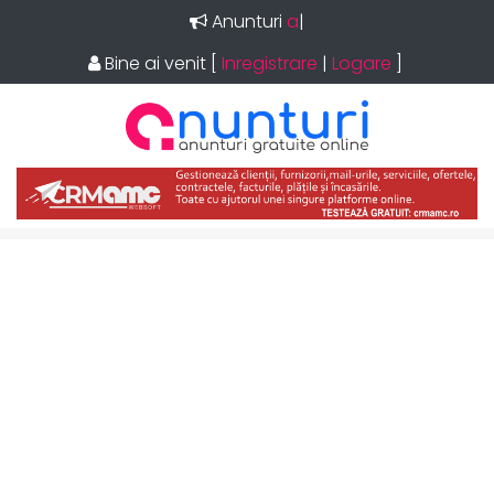
Anunturi
imo
|
Bine ai venit
[
Inregistrare
|
Logare
]