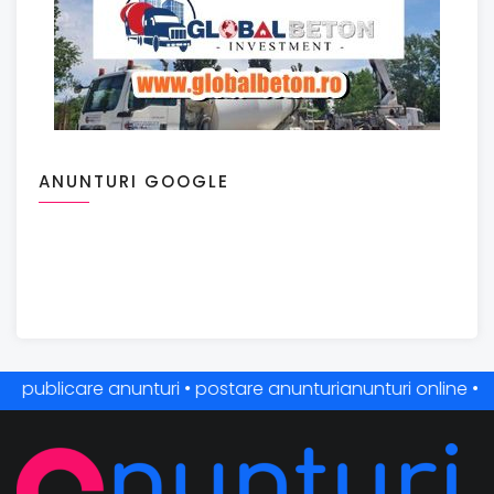
ANUNTURI GOOGLE
ublicare anunturi • postare anunturianunturi online • anuntur