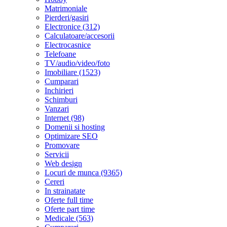
Matrimoniale
Pierderi/gasiri
Electronice (312)
Calculatoare/accesorii
Electrocasnice
Telefoane
TV/audio/video/foto
Imobiliare (1523)
Cumparari
Inchirieri
Schimburi
Vanzari
Internet (98)
Domenii si hosting
Optimizare SEO
Promovare
Servicii
Web design
Locuri de munca (9365)
Cereri
In strainatate
Oferte full time
Oferte part time
Medicale (563)