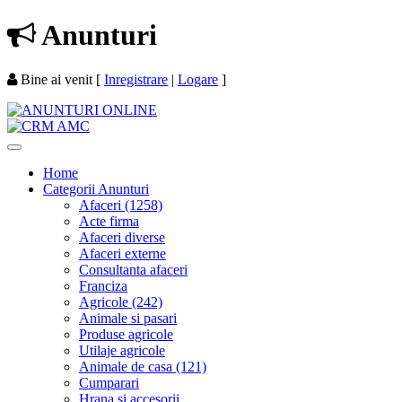
Anunturi
Bine ai venit
[
Inregistrare
|
Logare
]
Home
Categorii Anunturi
Afaceri (1258)
Acte firma
Afaceri diverse
Afaceri externe
Consultanta afaceri
Franciza
Agricole (242)
Animale si pasari
Produse agricole
Utilaje agricole
Animale de casa (121)
Cumparari
Hrana si accesorii