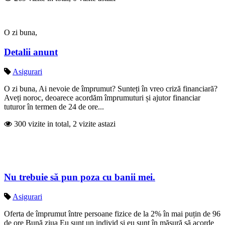
O zi buna,
Detalii anunt
Asigurari
O zi buna, Ai nevoie de împrumut? Sunteți în vreo criză financiară?
Aveți noroc, deoarece acordăm împrumuturi și ajutor financiar
tuturor în termen de 24 de ore...
300 vizite in total, 2 vizite astazi
Nu trebuie să pun poza cu banii mei.
Asigurari
Oferta de împrumut între persoane fizice de la 2% în mai puțin de 96
de ore Bună ziua Eu sunt un individ și eu sunt în măsură să acorde