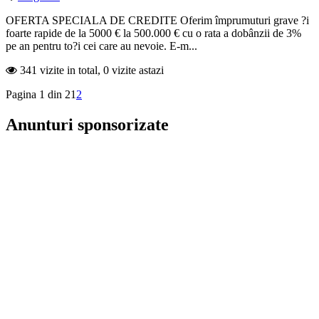
OFERTA SPECIALA DE CREDITE Oferim împrumuturi grave ?i
foarte rapide de la 5000 € la 500.000 € cu o rata a dobânzii de 3%
pe an pentru to?i cei care au nevoie. E-m...
341 vizite in total, 0 vizite astazi
Pagina 1 din 2
1
2
Anunturi sponsorizate