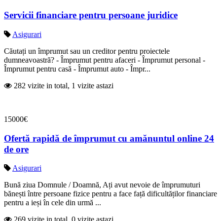
Servicii financiare pentru persoane juridice
Asigurari
Căutați un împrumut sau un creditor pentru proiectele
dumneavoastră? - Împrumut pentru afaceri - Împrumut personal -
Împrumut pentru casă - Împrumut auto - Împr...
282 vizite in total, 1 vizite astazi
15000€
Ofertă rapidă de împrumut cu amănuntul online 24
de ore
Asigurari
Bună ziua Domnule / Doamnă, Ați avut nevoie de împrumuturi
bănești între persoane fizice pentru a face față dificultăților financiare
pentru a ieși în cele din urmă ...
269 vizite in total, 0 vizite astazi