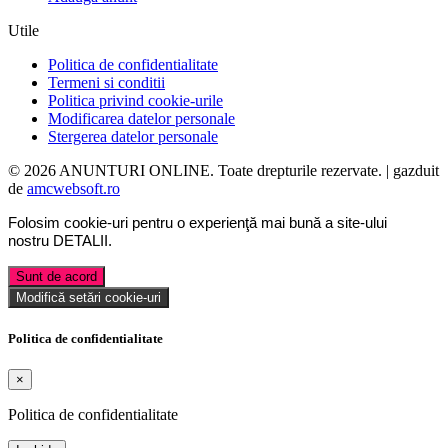
Utile
Politica de confidentialitate
Termeni si conditii
Politica privind cookie-urile
Modificarea datelor personale
Stergerea datelor personale
© 2026 ANUNTURI ONLINE. Toate drepturile rezervate. | gazduit
de
amcwebsoft.ro
Folosim cookie-uri pentru o experienţă mai bună a site-ului
nostru
DETALII
.
Sunt de acord
Modifică setări cookie-uri
Politica de confidentialitate
×
Politica de confidentialitate