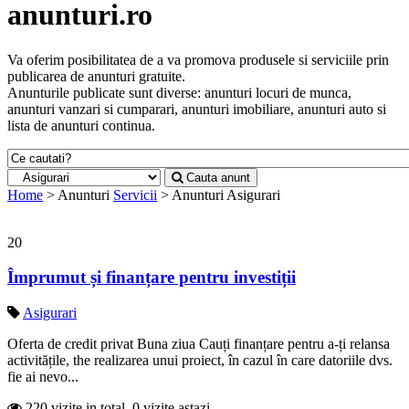
anunturi.ro
Va oferim posibilitatea de a va promova produsele si serviciile prin
publicarea de anunturi gratuite.
Anunturile publicate sunt diverse: anunturi locuri de munca,
anunturi vanzari si cumparari, anunturi imobiliare, anunturi auto si
lista de anunturi continua.
Cauta anunt
Home
> Anunturi
Servicii
> Anunturi
Asigurari
20
Împrumut și finanțare pentru investiții
Asigurari
Oferta de credit privat Buna ziua Cauți finanțare pentru a-ți relansa
activitățile, the realizarea unui proiect, în cazul în care datoriile dvs.
fie ai nevo...
220 vizite in total, 0 vizite astazi