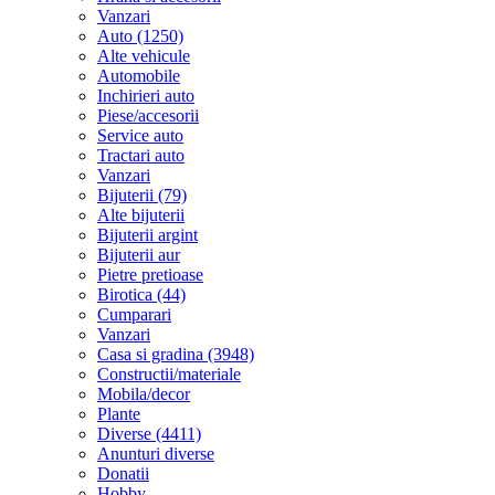
Vanzari
Auto (1250)
Alte vehicule
Automobile
Inchirieri auto
Piese/accesorii
Service auto
Tractari auto
Vanzari
Bijuterii (79)
Alte bijuterii
Bijuterii argint
Bijuterii aur
Pietre pretioase
Birotica (44)
Cumparari
Vanzari
Casa si gradina (3948)
Constructii/materiale
Mobila/decor
Plante
Diverse (4411)
Anunturi diverse
Donatii
Hobby