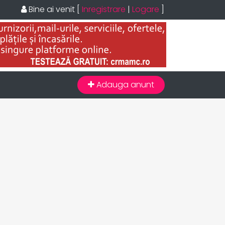
Bine ai venit
[
Inregistrare
|
Logare
]
Adauga anunt