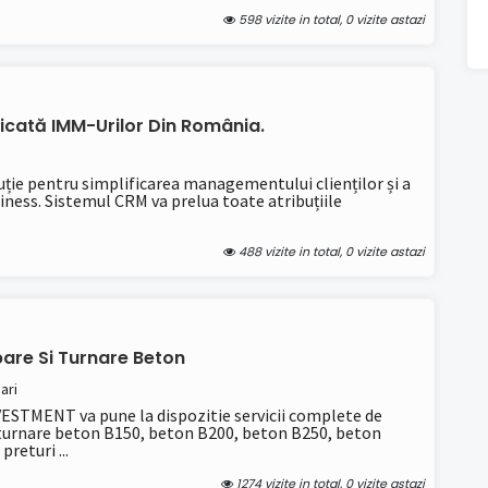
598 vizite in total, 0 vizite astazi
icată IMM-Urilor Din România.
ție pentru simplificarea managementului clienților și a
iness. Sistemul CRM va prelua toate atribuțiile
488 vizite in total, 0 vizite astazi
are Si Turnare Beton
ari
TMENT va pune la dispozitie servicii complete de
 turnare beton B150, beton B200, beton B250, beton
returi ...
1274 vizite in total, 0 vizite astazi