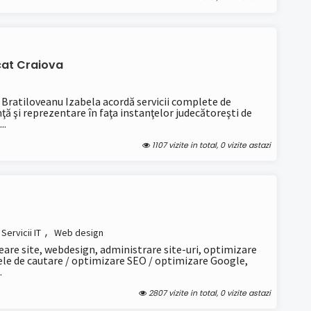
at Craiova
 Bratiloveanu Izabela acordă servicii complete de
ţă şi reprezentare în faţa instanţelor judecătoreşti de
..
1107 vizite in total, 0 vizite astazi
,
Servicii IT
Web design
reare site, webdesign, administrare site-uri, optimizare
le de cautare / optimizare SEO / optimizare Google,
.
2807 vizite in total, 0 vizite astazi