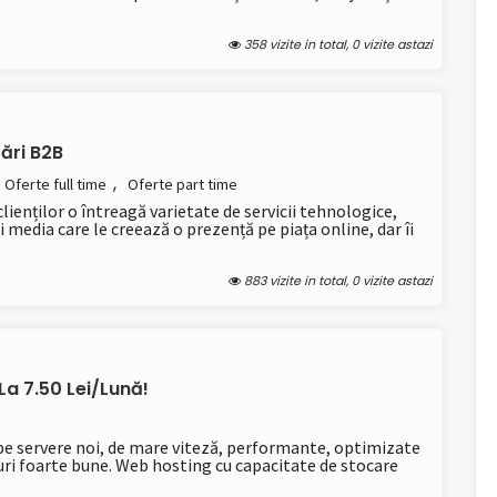
358 vizite in total, 0 vizite astazi
ări B2B
,
Oferte full time
Oferte part time
ienților o întreagă varietate de servicii tehnologice,
i media care le creează o prezență pe piața online, dar îi
883 vizite in total, 0 vizite astazi
a 7.50 Lei/lună!
pe servere noi, de mare viteză, performante, optimizate
țuri foarte bune. Web hosting cu capacitate de stocare