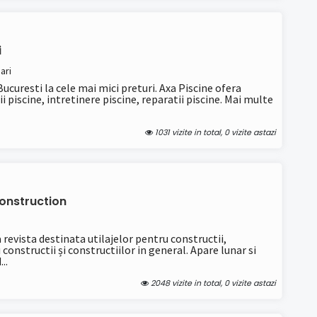
i
ari
Bucuresti la cele mai mici preturi. Axa Piscine ofera
ii piscine, intretinere piscine, reparatii piscine. Mai multe
1031 vizite in total, 0 vizite astazi
onstruction
evista destinata utilajelor pentru constructii,
onstructii și constructiilor in general. Apare lunar si
..
2048 vizite in total, 0 vizite astazi