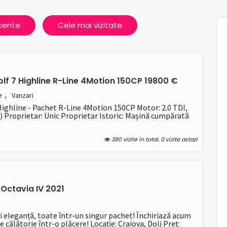
ecente
Cele mai vizitate
lf 7 Highline R-Line 4Motion 150CP 19800 €
,
e
Vanzari
ighline - Pachet R-Line 4Motion 150CP Motor: 2.0 TDI,
) Proprietar: Unic Proprietar Istoric: Mașină cumpărată
390 vizite in total, 0 vizite astazi
 Octavia IV 2021
i eleganță, toate într-un singur pachet! Închiriază acum
 călătorie într-o plăcere! Locație: Craiova, Dolj Preț: