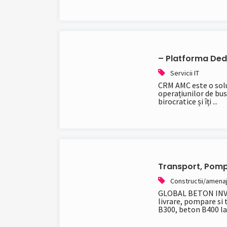
– Platforma Ded
Servicii IT
CRM AMC este o solu
operațiunilor de bus
birocratice și îți ...
Transport, Pomp
Constructii/amenaj
GLOBAL BETON INVES
livrare, pompare si
B300, beton B400 la p