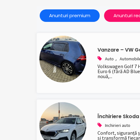
Anunturi premium
Anunturi r
Vanzare – VW Go
,
Auto
Automobil
Volkswagen Golf 7 H
Euro 6 (fără AD Blue
nouă,...
Închiriere Skoda
Inchirieri auto
Confort, siguranță ș
și transformă fiecare