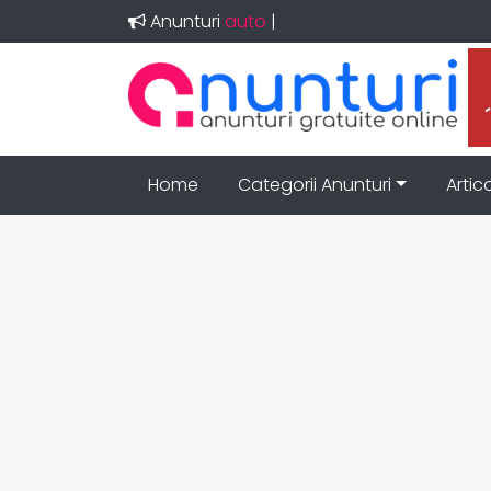
Anunturi
imo
|
Home
Categorii Anunturi
Artic