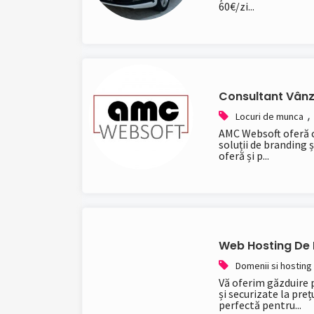
60€/zi...
Consultant Vânz
,
Locuri de munca
AMC Websoft oferă cl
soluții de branding ș
oferă și p...
Web Hosting De L
Domenii si hosting
Vă oferim găzduire 
și securizate la pre
perfectă pentru...