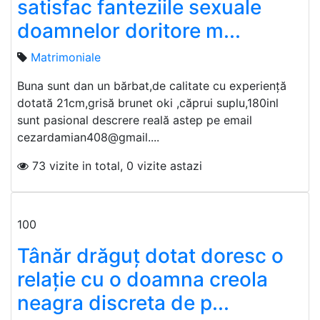
satisfac fanteziile sexuale
doamnelor doritore m...
Matrimoniale
Buna sunt dan un bărbat,de calitate cu experiență
dotată 21cm,grisă brunet oki ,căprui suplu,180inl
sunt pasional descrere reală astep pe email
cezardamian408@gmail....
73 vizite in total, 0 vizite astazi
100
Tânăr drăguț dotat doresc o
relație cu o doamna creola
neagra discreta de p...