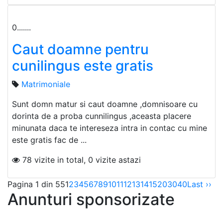
0.......
Caut doamne pentru
cunilingus este gratis
Matrimoniale
Sunt domn matur si caut doamne ,domnisoare cu
dorinta de a proba cunnilingus ,aceasta placere
minunata daca te intereseza intra in contac cu mine
este gratis fac de ...
78 vizite in total, 0 vizite astazi
Pagina 1 din 55
1
2
3
4
5
6
7
8
9
10
11
12
13
14
15
20
30
40
Last ››
Anunturi sponsorizate