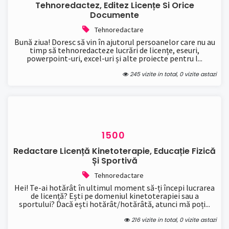
Tehnoredactez, Editez Licențe Si Orice
Documente
Tehnoredactare
Bună ziua! Doresc să vin în ajutorul persoanelor care nu au
timp să tehnoredacteze lucrări de licențe, eseuri,
powerpoint-uri, excel-uri și alte proiecte pentru l...
245 vizite in total, 0 vizite astazi
1500
Redactare Licență Kinetoterapie, Educație Fizică
Și Sportivă
Tehnoredactare
Hei! Te-ai hotărât în ultimul moment să-ți începi lucrarea
de licență? Ești pe domeniul kinetoterapiei sau a
sportului? Dacă ești hotărât/hotărâtă, atunci mă poți...
216 vizite in total, 0 vizite astazi