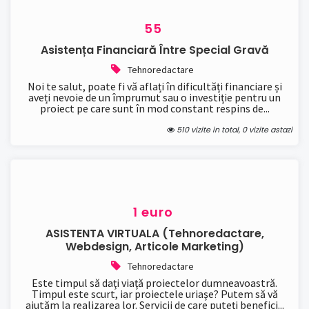
55
Asistența Financiară Între Special Gravă
Tehnoredactare
Noi te salut, poate fi vă aflați în dificultăți financiare și
aveți nevoie de un împrumut sau o investiție pentru un
proiect pe care sunt în mod constant respins de...
510 vizite in total, 0 vizite astazi
1 euro
ASISTENTA VIRTUALA (tehnoredactare,
Webdesign, Articole Marketing)
Tehnoredactare
Este timpul să daţi viaţă proiectelor dumneavoastră.
Timpul este scurt, iar proiectele uriaşe? Putem să vă
ajutăm la realizarea lor. Servicii de care puteţi benefici...