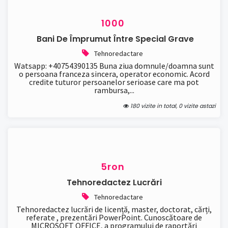
1000
Bani De Împrumut Între Special Grave
Tehnoredactare
Watsapp: +40754390135 Buna ziua domnule/doamna sunt
o persoana franceza sincera, operator economic. Acord
credite tuturor persoanelor serioase care ma pot
rambursa,...
180 vizite in total, 0 vizite astazi
5ron
Tehnoredactez Lucrări
Tehnoredactare
Tehnoredactez lucrări de licență, master, doctorat, cărți,
referate , prezentări PowerPoint. Cunoscătoare de
MICROSOFT OFFICE, a programului de raportări