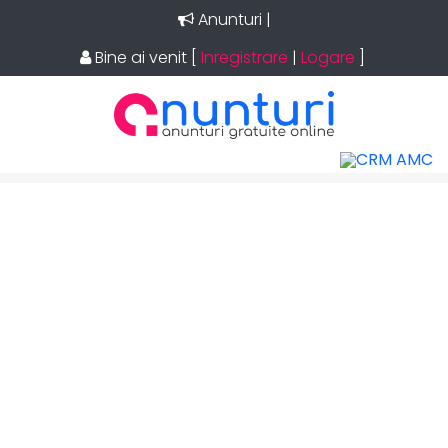
Anunturi
imo
|
Bine ai venit
[
Inregistrare
|
Logare
]