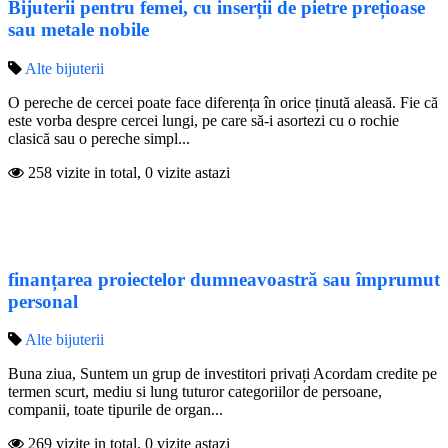
Bijuterii pentru femei, cu inserții de pietre prețioase
sau metale nobile
Alte bijuterii
O pereche de cercei poate face diferența în orice ținută aleasă. Fie că
este vorba despre cercei lungi, pe care să-i asortezi cu o rochie
clasică sau o pereche simpl...
258 vizite in total, 0 vizite astazi
finanțarea proiectelor dumneavoastră sau împrumut
personal
Alte bijuterii
Buna ziua, Suntem un grup de investitori privați Acordam credite pe
termen scurt, mediu si lung tuturor categoriilor de persoane,
companii, toate tipurile de organ...
269 vizite in total, 0 vizite astazi