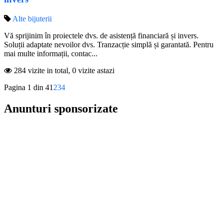
Alte bijuterii
Vă sprijinim în proiectele dvs. de asistență financiară și invers.
Soluții adaptate nevoilor dvs. Tranzacție simplă și garantată. Pentru
mai multe informații, contac...
284 vizite in total, 0 vizite astazi
Pagina 1 din 4
1
2
3
4
Anunturi sponsorizate