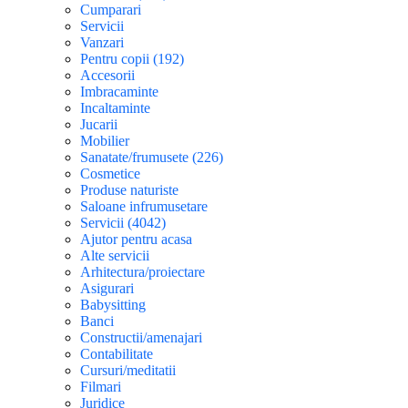
Cumparari
Servicii
Vanzari
Pentru copii (192)
Accesorii
Imbracaminte
Incaltaminte
Jucarii
Mobilier
Sanatate/frumusete (226)
Cosmetice
Produse naturiste
Saloane infrumusetare
Servicii (4042)
Ajutor pentru acasa
Alte servicii
Arhitectura/proiectare
Asigurari
Babysitting
Banci
Constructii/amenajari
Contabilitate
Cursuri/meditatii
Filmari
Juridice