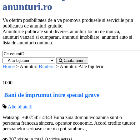
anunturi.ro
Va oferim posibilitatea de a va promova produsele si serviciile prin
publicarea de anunturi gratuite.
Anunturile publicate sunt diverse: anunturi locuri de munca,
anunturi vanzari si cumparari, anunturi imobiliare, anunturi auto si
lista de anunturi continua.
Cauta anunt
Home
> Anunturi
Bijuterii
> Anunturi
Alte bijuterii
1000
Bani de împrumut între special grave
Alte bijuterii
Watsapp: +40754514343 Buna ziua domnule/doamna sunt o
persoana franceza sincera, operator economic. Acord credite tuturor
persoanelor serioase care ma pot rambursa,...
207 vizite in total, 0 vizite astazi