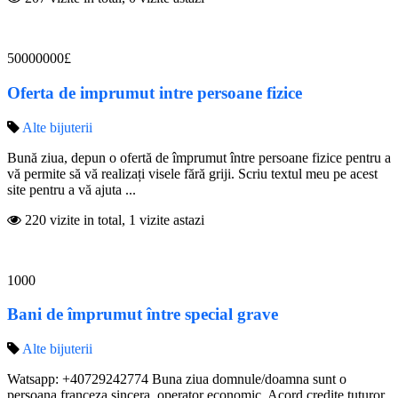
50000000£
Oferta de imprumut intre persoane fizice
Alte bijuterii
Bună ziua, depun o ofertă de împrumut între persoane fizice pentru a
vă permite să vă realizați visele fără griji. Scriu textul meu pe acest
site pentru a vă ajuta ...
220 vizite in total, 1 vizite astazi
1000
Bani de împrumut între special grave
Alte bijuterii
Watsapp: +40729242774 Buna ziua domnule/doamna sunt o
persoana franceza sincera, operator economic. Acord credite tuturor