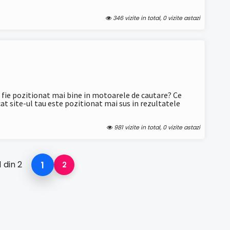
346 vizite in total, 0 vizite astazi
r
sa fie pozitionat mai bine in motoarele de cautare? Ce
t site-ul tau este pozitionat mai sus in rezultatele
981 vizite in total, 0 vizite astazi
 din 2
1
2