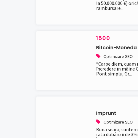
la 50.000.000 €) ori
rambursare...
1500
Bitcoin-Moneda V
Optimizare SEO
“Carpe diem, quam m
încredere în mâine Câ
Pont simplu, Gr...
Imprunt
Optimizare SEO
Buna seara, suntem 
rata dobânzii de 3% 