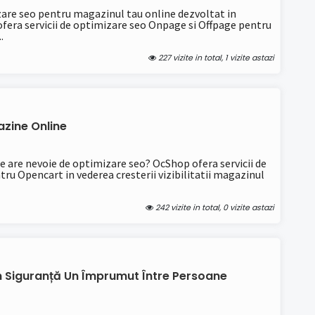
zare seo pentru magazinul tau online dezvoltat in
era servicii de optimizare seo Onpage si Offpage pentru
.
227 vizite in total, 1 vizite astazi
zine Online
e are nevoie de optimizare seo? OcShop ofera servicii de
ru Opencart in vederea cresterii vizibilitatii magazinul
242 vizite in total, 0 vizite astazi
 În Siguranță Un Împrumut Între Persoane