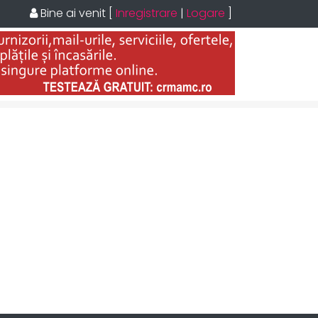
Bine ai venit
[
Inregistrare
|
Logare
]