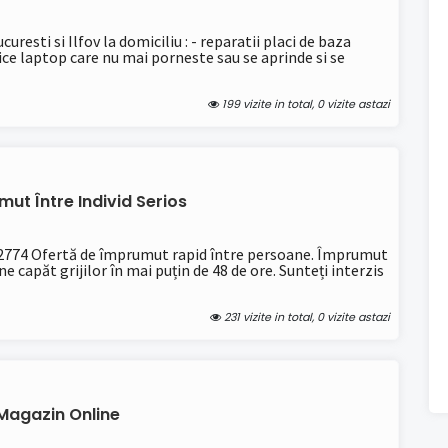
esti si Ilfov la domiciliu : - reparatii placi de baza
ice laptop care nu mai porneste sau se aprinde si se
199 vizite in total, 0 vizite astazi
ut Între Individ Serios
774 Ofertă de împrumut rapid între persoane. Împrumut
e capăt grijilor în mai puțin de 48 de ore. Sunteți interzis
231 vizite in total, 0 vizite astazi
Magazin Online