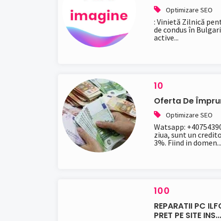
Optimizare SEO
: Vinietă Zilnică pen
de condus în Bulgaria
active...
10
Oferta De Împru
Optimizare SEO
Watsapp: +40754390
ziua, sunt un credit
3%. Fiind in domen..
100
REPARATII PC IL
PRET PE SITE INS..