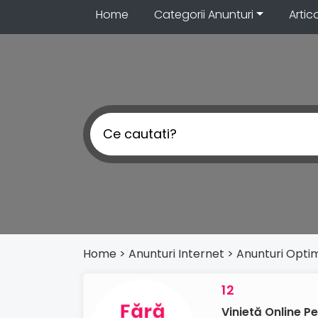
Home
Categorii Anunturi
Artic
Home
> Anunturi
Internet
> Anunturi
Optim
12
Vinietă Online Pe