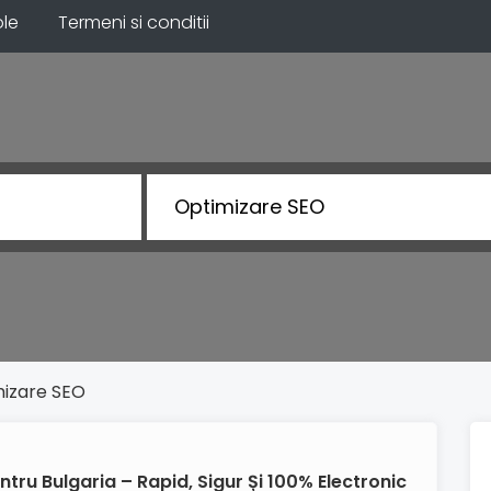
ole
Termeni si conditii
Optimizare SEO
izare SEO
ntru Bulgaria – Rapid, Sigur Și 100% Electronic