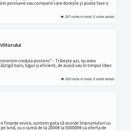
cărei persoane sau companii care dorește și poate face o
297 vizite in total, 0 vizite astazi
iitorului
inimim credula postero” - Trăiește azi, nu avea
știgă bani, Sigur și eficient, de acasă sau în timpul liber.
333 vizite in total, 0 vizite astazi
o finanțe sevice, suntem gata să acorde împrumuturi cu
pe lună, cu o sumă de la 2000€ la 500000€ ca oferta de