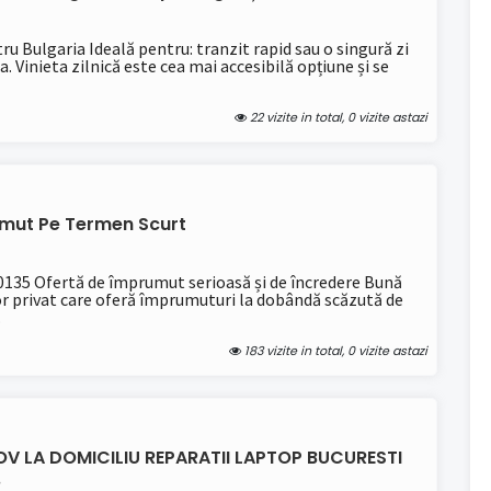
tru Bulgaria Ideală pentru: tranzit rapid sau o singură zi
. Vinieta zilnică este cea mai accesibilă opțiune și se
22 vizite in total, 0 vizite astazi
mut Pe Termen Scurt
135 Ofertă de împrumut serioasă și de încredere Bună
or privat care oferă împrumuturi la dobândă scăzută de
.
183 vizite in total, 0 vizite astazi
FOV LA DOMICILIU REPARATII LAPTOP BUCURESTI
.