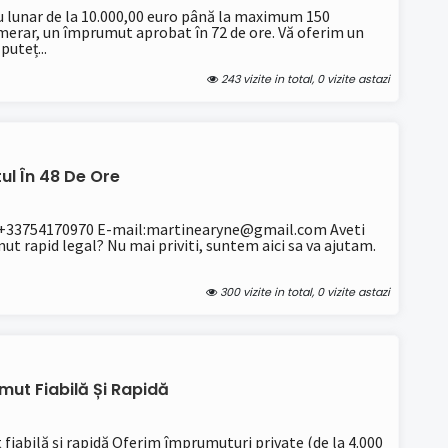
 lunar de la 10.000,00 euro până la maximum 150
merar, un împrumut aprobat în 72 de ore. Vă oferim un
puteț...
243 vizite in total, 0 vizite astazi
ul În 48 De Ore
 +33754170970 E-mail:martinearyne@gmail.com Aveti
t rapid legal? Nu mai priviti, suntem aici sa va ajutam.
300 vizite in total, 0 vizite astazi
ut Fiabilă Și Rapidă
fiabilă și rapidă Oferim împrumuturi private (de la 4.000