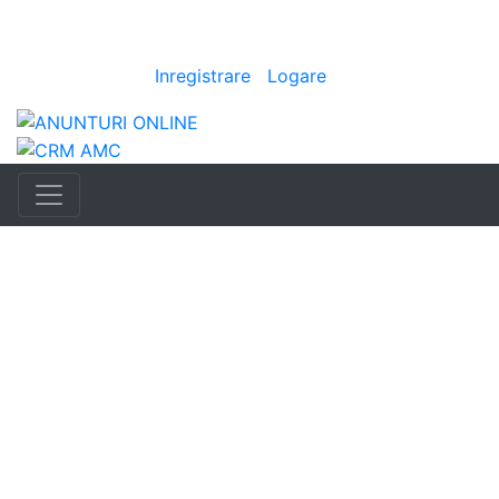
Anunturi
imo
|
Bine ai venit
[
Inregistrare
|
Logare
]