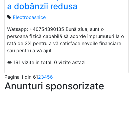
a dobânzii redusa
Electrocasnice
Watsapp: +40754390135 Bună ziua, sunt o
persoană fizică capabilă să acorde împrumuturi la o
rată de 3% pentru a vă satisface nevoile financiare
sau pentru a vă ajut...
191 vizite in total, 0 vizite astazi
Pagina 1 din 6
1
2
3
4
5
6
Anunturi sponsorizate