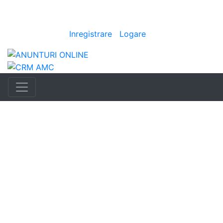
Anunturi
imo
|
Bine ai venit
[
Inregistrare
|
Logare
]