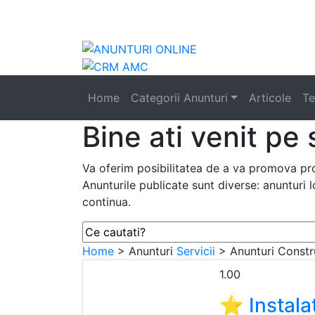
Anunturi
i
|
Home
Categorii Anunturi
Articole
Te
Bine ati venit pe 
Va oferim posibilitatea de a va promova prod
Anunturile publicate sunt diverse: anunturi l
continua.
Home
> Anunturi
Servicii
> Anunturi
Constr
1.00
⭐ Instalat