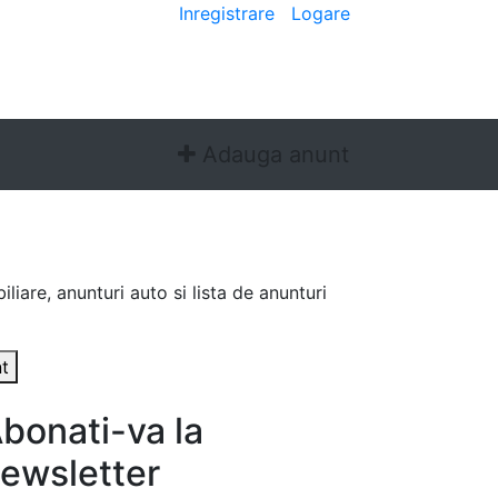
Bine ai venit
[
Inregistrare
|
Logare
]
Adauga anunt
liare, anunturi auto si lista de anunturi
t
bonati-va la
ewsletter