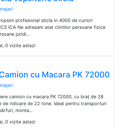
najari
vopsim profesional sticla in 4000 de curlori
NCS ICA Ne adresam atat clintilor persoane fizice
rsoane juridi...
l, 0 vizite astazi
e Camion cu Macara PK 72000
najari
riere camion cu macara PK 72000, cu braț de 28
e de ridicare de 22 tone. Ideal pentru transporturi
ărfuri, monta...
l, 0 vizite astazi