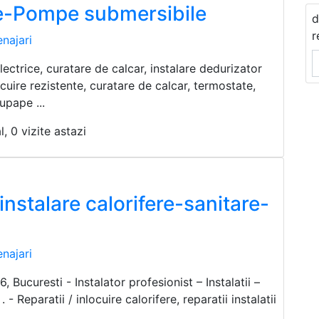
e-Pompe submersibile
d
r
najari
electrice, curatare de calcar, instalare dedurizator
ocuire rezistente, curatare de calcar, termostate,
upape ...
l, 0 vizite astazi
/instalare calorifere-sanitare-
najari
 Bucuresti - Instalator profesionist – Instalatii –
 - Reparatii / inlocuire calorifere, reparatii instalatii