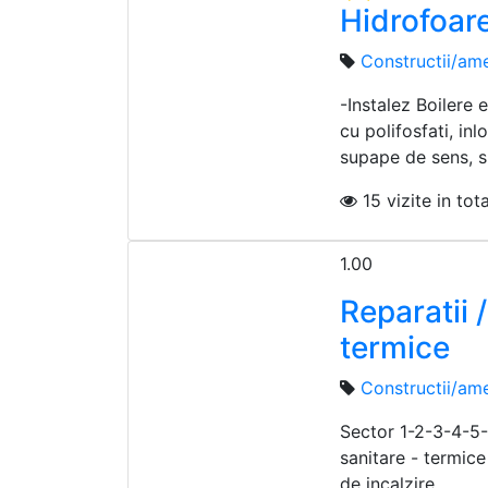
Hidrofoar
Constructii/ame
-Instalez Boilere 
cu polifosfati, inl
supape de sens, s
15 vizite in tota
1.00
Reparatii 
termice
Constructii/ame
Sector 1-2-3-4-5-6,
sanitare - termice .
de incalzire, ...