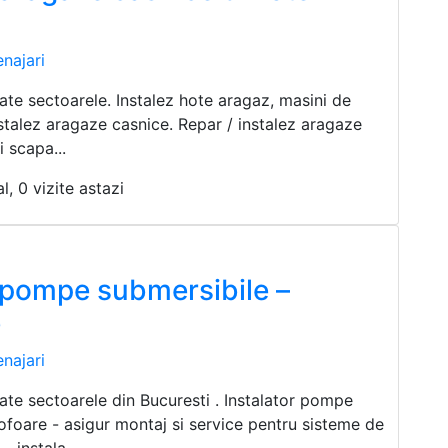
najari
ate sectoarele. Instalez hote aragaz, masini de
nstalez aragaze casnice. Repar / instalez aragaze
i scapa...
l, 0 vizite astazi
r pompe submersibile –
e
najari
ate sectoarele din Bucuresti . Instalator pompe
ofoare - asigur montaj si service pentru sisteme de