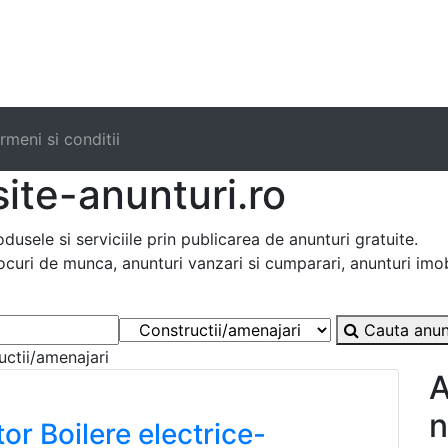
rmeni si conditii
site-anunturi.ro
usele si serviciile prin publicarea de anunturi gratuite.
ocuri de munca, anunturi vanzari si cumparari, anunturi imobi
Cauta anun
uctii/amenajari
A
n
or Boilere electrice-