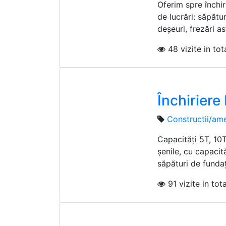
Oferim spre închi
de lucrări: săpătur
deșeuri, frezări asf
48 vizite in tota
Închiriere
Constructii/ame
Capacități 5T, 10
șenile, cu capacit
săpături de fundați
91 vizite in tota