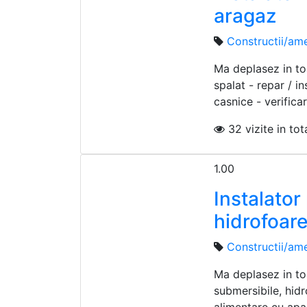
aragaz
Constructii/ame
Ma deplasez in to
spalat - repar / i
casnice - verificar
32 vizite in tota
1.00
Instalato
hidrofoar
Constructii/ame
Ma deplasez in to
submersibile, hidr