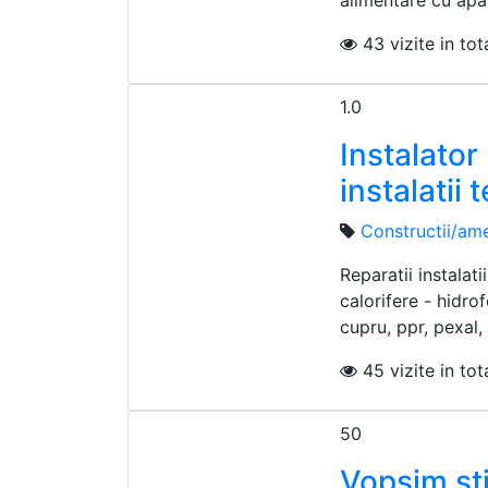
alimentare cu apa –
43 vizite in tota
1.0
Instalator
instalatii 
Constructii/ame
Reparatii instalati
calorifere - hidrof
cupru, ppr, pexal, .
45 vizite in tota
50
Vopsim sti