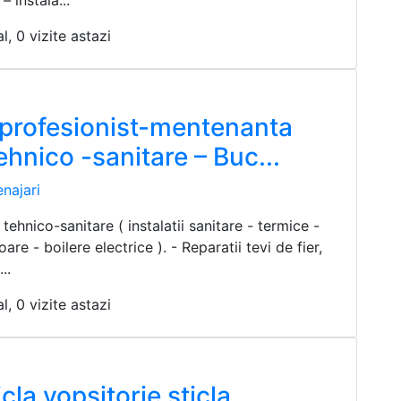
 instala...
l, 0 vizite astazi
 profesionist-mentenanta
tehnico -sanitare – Buc...
najari
i tehnico-sanitare ( instalatii sanitare - termice -
oare - boilere electrice ). - Reparatii tevi de fier,
..
l, 0 vizite astazi
cla vopsitorie sticla