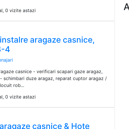
A
l, 0 vizite astazi
/instalre aragaze casnice,
3-4
najari
ragaze casnice - verificari scapari gaze aragaz,
 - schimbari duze aragaz, reparat cuptor aragaz /
locuit rob...
l, 0 vizite astazi
 aragaze casnice & Hote