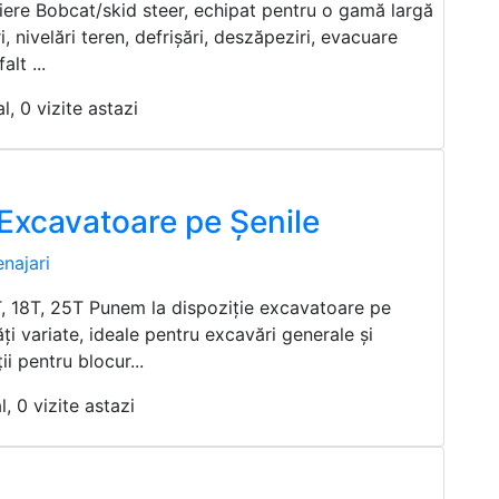
riere Bobcat/skid steer, echipat pentru o gamă largă
i, nivelări teren, defrișări, deszăpeziri, evacuare
alt ...
l, 0 vizite astazi
 Excavatoare pe Șenile
najari
T, 18T, 25T Punem la dispoziție excavatoare pe
ăți variate, ideale pentru excavări generale și
i pentru blocur...
l, 0 vizite astazi