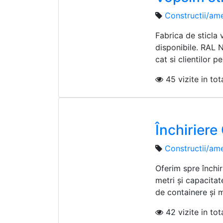
Constructii/ame
Fabrica de sticla 
disponibile. RAL 
cat si clientilor pe
45 vizite in tota
Închirier
Constructii/ame
Oferim spre închi
metri și capacitat
de containere și m
42 vizite in tota