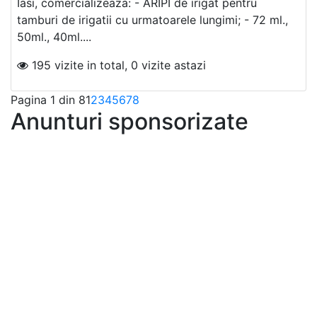
Iasi, comercializeaza: - ARIPI de irigat pentru
tamburi de irigatii cu urmatoarele lungimi; - 72 ml.,
50ml., 40ml....
195 vizite in total, 0 vizite astazi
Pagina 1 din 8
1
2
3
4
5
6
7
8
Anunturi sponsorizate