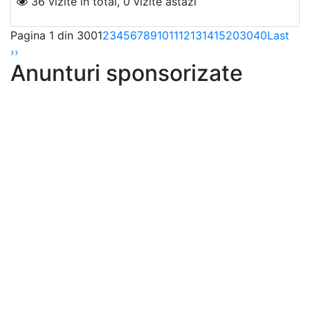
36 vizite in total, 0 vizite astazi
Pagina 1 din 300
1
2
3
4
5
6
7
8
9
10
11
12
13
14
15
20
30
40
Last
››
Anunturi sponsorizate