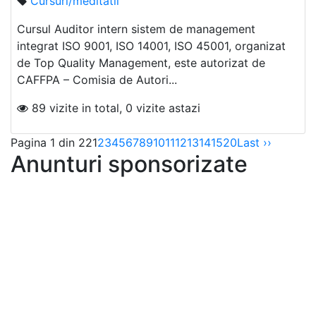
Cursuri/meditatii
Cursul Auditor intern sistem de management
integrat ISO 9001, ISO 14001, ISO 45001, organizat
de Top Quality Management, este autorizat de
CAFFPA – Comisia de Autori...
89 vizite in total, 0 vizite astazi
Pagina 1 din 22
1
2
3
4
5
6
7
8
9
10
11
12
13
14
15
20
Last ››
Anunturi sponsorizate