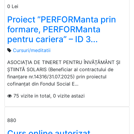
0 Lei
Proiect ”PERFORManta prin
formare, PERFORManta
pentru cariera” – ID 3...
Cursuri/meditatii
ASOCIAȚIA DE TINERET PENTRU ÎNVĂȚĂMÂNT ȘI
ȘTIINTĂ SOLARIS (Beneficiar al contractului de
finanțare nr.14316/31.07.2025) prin proiectul
cofinanţat din Fondul Social E...
75 vizite in total, 0 vizite astazi
880
Curs online autorizat