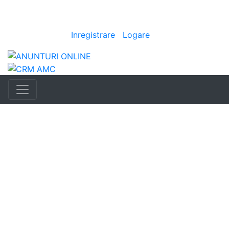
Anunturi
i
|
Bine ai venit
[
Inregistrare
|
Logare
]