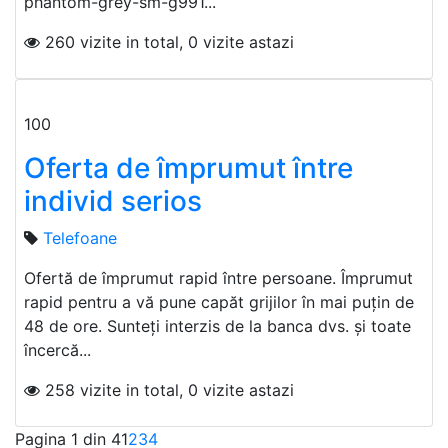
phantom-grey-sm-g991...
260 vizite in total, 0 vizite astazi
100
Oferta de împrumut între
individ serios
Telefoane
Ofertă de împrumut rapid între persoane. Împrumut
rapid pentru a vă pune capăt grijilor în mai puțin de
48 de ore. Sunteți interzis de la banca dvs. și toate
încercă...
258 vizite in total, 0 vizite astazi
Pagina 1 din 4
1
2
3
4