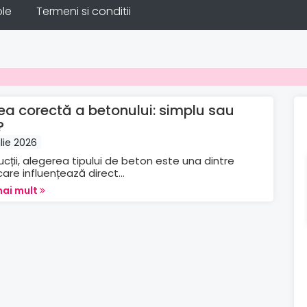
ole
Termeni si conditii
ea corectă a betonului: simplu sau
?
lie 2026
ucții, alegerea tipului de beton este una dintre
care influențează direct...
mai mult