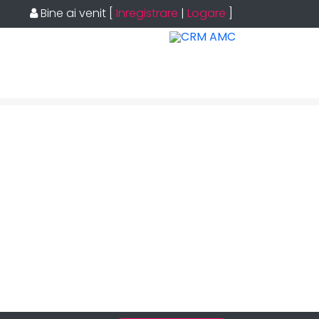
Bine ai venit
[
Inregistrare
|
Logare
]