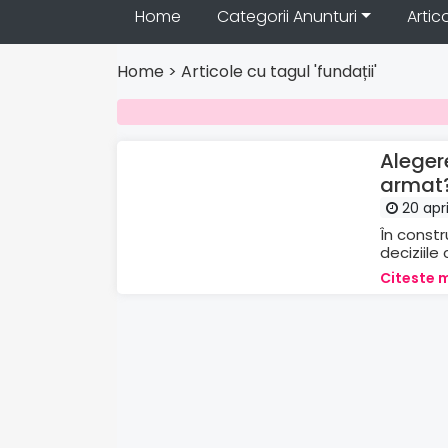
Home
Categorii Anunturi
Artic
Home
>
Articole cu tagul 'fundații'
Articole
Aleger
armat
20 apri
În constr
deciziile 
Citeste 