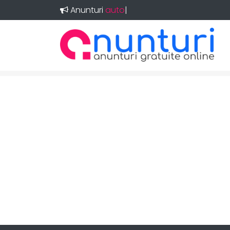
Anunturi
auto
|