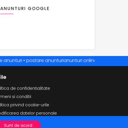
ANUNTURI GOOGLE
unturi • postare anunturianunturi online • anunturi gratuite 
ile
litica de confidentialitate
rmeni si conditii
litica privind cookie-urile
dificarea datelor personale
ergerea datelor personale
Sunt de acord