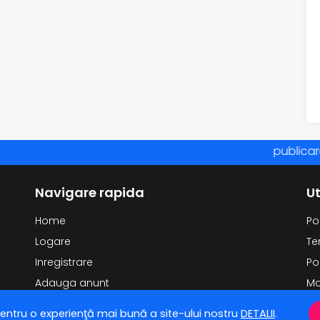
publicare an
Navigare rapida
Ut
Home
Po
Logare
Te
Inregistrare
Po
Adauga anunt
Mo
St
entru o experienţă mai bună a site-ului nostru
DETALII
.