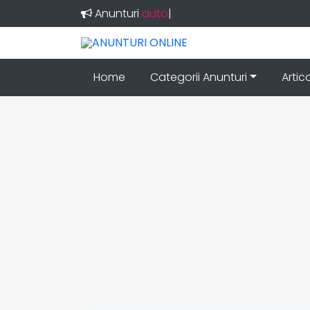
Anunturi
auto
|
Home
Categorii Anunturi
Artic