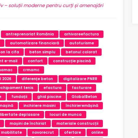
v – soluții moderne pentru curți și amenajări
antreprenoriat România
arhivareefactura
automatizare financiară
autoturisme
on la cifa
beton simplu
betonul colorat
nt e-mail
confort
construcție piscină
mamac
crmamc
I 2026
diferențe beton
digitalizare PNRR
echipament tenis
efactura
facturare
e
fundații
ghid piscine
GlobalBeton
 mașină
inchiriere masini
închirieremășină
libertate deplasare
locuri de munca
mașini de închiriat
materiale construcții
mobilitate
novorecrut
ofertare
online