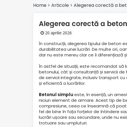
Home
>
Articole
> Alegerea corectă a beto
Alegerea corectă a beton
20 aprilie 2026
În construcții, alegerea tipului de beton e
durabilitatea unei lucrări. De multe ori, o
dar nu este mereu clar ce îi diferențiază și
În astfel de situații, este recomandat să l
betonului, cât și consultanță și servicii de
de servicii integrate, inclusiv transport 
și eficientă a lucrărilor.
Betonul simplu
este, în esență, un ameste
niciun element de armare. Acest tip de be
compresiune, ceea ce înseamnă că poate
fel de bine în fața forțelor de întindere sa
lucrări ușoare sau secundare, unde nu există
trotuare sau umpluturi.