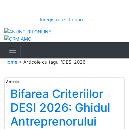
Anunturi
auto
|
Bine ai venit
[
Inregistrare
|
Logare
]
Home
>
Articole cu tagul 'DESI 2026'
Articole
Bifarea Criteriilor
DESI 2026: Ghidul
Antreprenorului