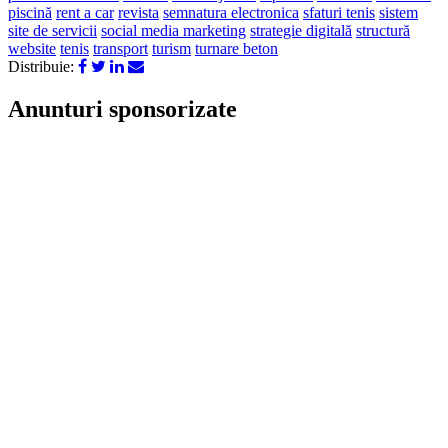
piscină
rent a car
revista
semnatura electronica
sfaturi tenis
sistem
site de servicii
social media marketing
strategie digitală
structură
website
tenis
transport
turism
turnare beton
Distribuie:
Anunturi sponsorizate