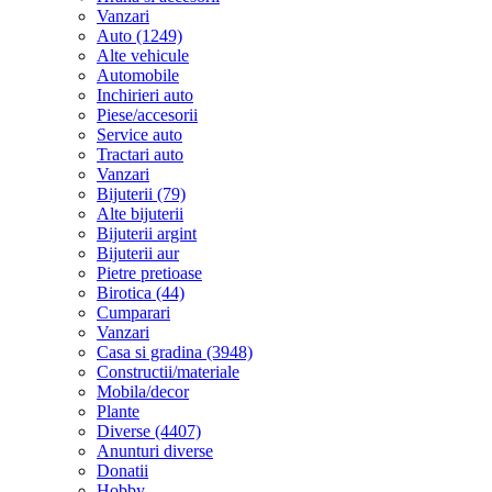
Vanzari
Auto (1249)
Alte vehicule
Automobile
Inchirieri auto
Piese/accesorii
Service auto
Tractari auto
Vanzari
Bijuterii (79)
Alte bijuterii
Bijuterii argint
Bijuterii aur
Pietre pretioase
Birotica (44)
Cumparari
Vanzari
Casa si gradina (3948)
Constructii/materiale
Mobila/decor
Plante
Diverse (4407)
Anunturi diverse
Donatii
Hobby