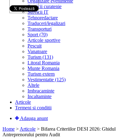
Organizare evenimente
Servicii curatenie
Servicii IT
Tehnoredactare
Traduceri/legalizari
Transporturi
Sport (70)
Articole sportive
Pescuit
Vanatoare
Turism (131)
Litoral Romania
Munte Romania
Turism extern
Vestimentatie (125)
Altele
Imbracaminte
Incaltaminte
Articole
Termeni si conditii
Adauga anunt
Home
>
Articole
> Bifarea Criteriilor DESI 2026: Ghidul
Antreprenorului pentru Audit