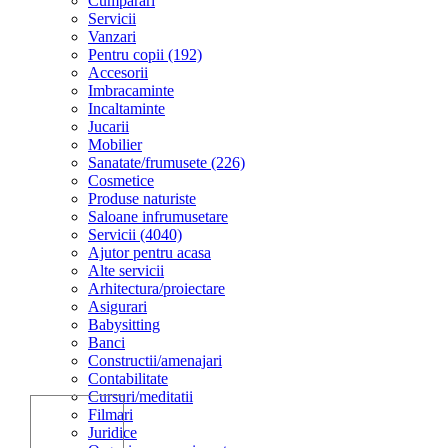
Cumparari
Servicii
Vanzari
Pentru copii (192)
Accesorii
Imbracaminte
Incaltaminte
Jucarii
Mobilier
Sanatate/frumusete (226)
Cosmetice
Produse naturiste
Saloane infrumusetare
Servicii (4040)
Ajutor pentru acasa
Alte servicii
Arhitectura/proiectare
Asigurari
Babysitting
Banci
Constructii/amenajari
Contabilitate
Cursuri/meditatii
Filmari
Juridice