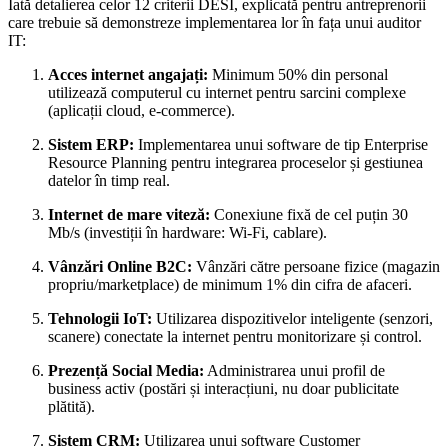
Iată detalierea celor 12 criterii DESI, explicată pentru antreprenorii
care trebuie să demonstreze implementarea lor în fața unui auditor
IT:
Acces internet angajați:
Minimum 50% din personal
utilizează computerul cu internet pentru sarcini complexe
(aplicații cloud, e-commerce).
Sistem ERP:
Implementarea unui software de tip Enterprise
Resource Planning pentru integrarea proceselor și gestiunea
datelor în timp real.
Internet de mare viteză:
Conexiune fixă de cel puțin 30
Mb/s (investiții în hardware: Wi-Fi, cablare).
Vânzări Online B2C:
Vânzări către persoane fizice (magazin
propriu/marketplace) de minimum 1% din cifra de afaceri.
Tehnologii IoT:
Utilizarea dispozitivelor inteligente (senzori,
scanere) conectate la internet pentru monitorizare și control.
Prezență Social Media:
Administrarea unui profil de
business activ (postări și interacțiuni, nu doar publicitate
plătită).
Sistem CRM:
Utilizarea unui software Customer