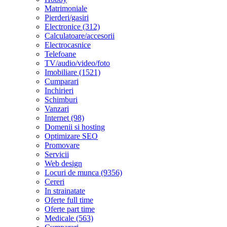
Matrimoniale
Pierderi/gasiri
Electronice (312)
Calculatoare/accesorii
Electrocasnice
Telefoane
TV/audio/video/foto
Imobiliare (1521)
Cumparari
Inchirieri
Schimburi
Vanzari
Internet (98)
Domenii si hosting
Optimizare SEO
Promovare
Servicii
Web design
Locuri de munca (9356)
Cereri
In strainatate
Oferte full time
Oferte part time
Medicale (563)