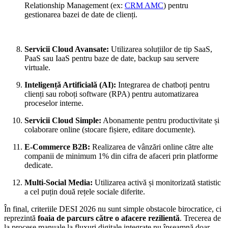
Relationship Management (ex:
CRM AMC
) pentru
gestionarea bazei de date de clienți.
Servicii Cloud Avansate:
Utilizarea soluțiilor de tip SaaS,
PaaS sau IaaS pentru baze de date, backup sau servere
virtuale.
Inteligență Artificială (AI):
Integrarea de chatboți pentru
clienți sau roboți software (RPA) pentru automatizarea
proceselor interne.
Servicii Cloud Simple:
Abonamente pentru productivitate și
colaborare online (stocare fișiere, editare documente).
E-Commerce B2B:
Realizarea de vânzări online către alte
companii de minimum 1% din cifra de afaceri prin platforme
dedicate.
Multi-Social Media:
Utilizarea activă și monitorizată statistic
a cel puțin două rețele sociale diferite.
În final, criteriile DESI 2026 nu sunt simple obstacole birocratice, ci
reprezintă
foaia de parcurs către o afacere rezilientă
. Trecerea de
la procese manuale la fluxuri digitale integrate nu înseamnă doar