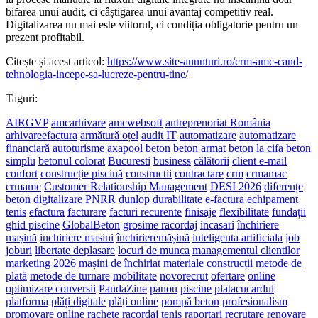
bifarea unui audit, ci câștigarea unui avantaj competitiv real.
Digitalizarea nu mai este viitorul, ci condiția obligatorie pentru un
prezent profitabil.
Citește și acest articol:
https://www.site-anunturi.ro/crm-amc-cand-
tehnologia-incepe-sa-lucreze-pentru-tine/
Taguri:
AIRGVP
amcarhivare
amcwebsoft
antreprenoriat România
arhivareefactura
armătură oțel
audit IT
automatizare
automatizare
financiară
autoturisme
axapool
beton
beton armat
beton la cifa
beton
simplu
betonul colorat
Bucuresti
business
călătorii
client e-mail
confort
construcție piscină
constructii
contractare
crm
crmamac
crmamc
Customer Relationship Management
DESI 2026
diferențe
beton
digitalizare PNRR
dunlop
durabilitate
e-factura
echipament
tenis
efactura
facturare
facturi recurente
finisaje
flexibilitate
fundații
ghid piscine
GlobalBeton
grosime racordaj
incasari
închiriere
mașină
inchiriere masini
închirieremășină
inteligenta artificiala
job
joburi
libertate deplasare
locuri de munca
managementul clientilor
marketing 2026
mașini de închiriat
materiale construcții
metode de
plată
metode de turnare
mobilitate
novorecrut
ofertare
online
optimizare conversii
PandaZine
panou
piscine
platacucardul
platforma
plăți digitale
plăți online
pompă beton
profesionalism
promovare online
rachete
racordaj tenis
raportari
recrutare
renovare