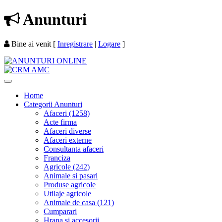
Anunturi
Bine ai venit
[
Inregistrare
|
Logare
]
Home
Categorii Anunturi
Afaceri (1258)
Acte firma
Afaceri diverse
Afaceri externe
Consultanta afaceri
Franciza
Agricole (242)
Animale si pasari
Produse agricole
Utilaje agricole
Animale de casa (121)
Cumparari
Hrana si accesorii