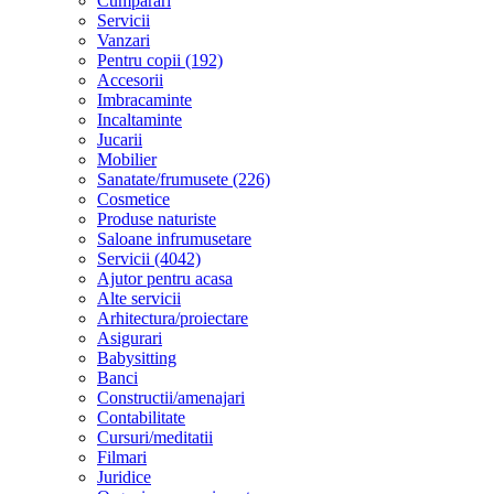
Cumparari
Servicii
Vanzari
Pentru copii (192)
Accesorii
Imbracaminte
Incaltaminte
Jucarii
Mobilier
Sanatate/frumusete (226)
Cosmetice
Produse naturiste
Saloane infrumusetare
Servicii (4042)
Ajutor pentru acasa
Alte servicii
Arhitectura/proiectare
Asigurari
Babysitting
Banci
Constructii/amenajari
Contabilitate
Cursuri/meditatii
Filmari
Juridice