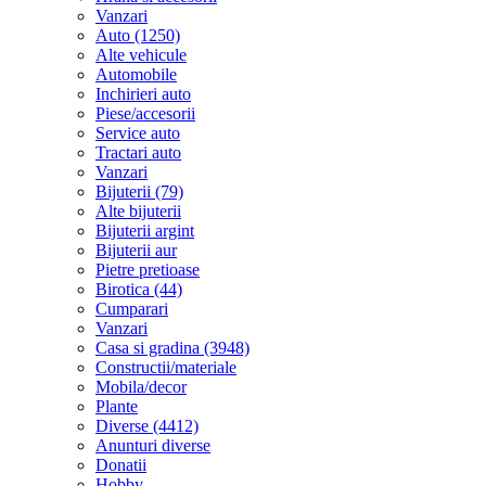
Vanzari
Auto (1250)
Alte vehicule
Automobile
Inchirieri auto
Piese/accesorii
Service auto
Tractari auto
Vanzari
Bijuterii (79)
Alte bijuterii
Bijuterii argint
Bijuterii aur
Pietre pretioase
Birotica (44)
Cumparari
Vanzari
Casa si gradina (3948)
Constructii/materiale
Mobila/decor
Plante
Diverse (4412)
Anunturi diverse
Donatii
Hobby