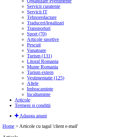
Organizare evenimente
Servicii curatenie
Servicii IT
Tehnoredactare
Traduceri/legalizari
Transporturi
Sport (70)
Articole sportive
Pescuit
Vanatoare
Turism (131)
Litoral Romania
Munte Romania
Turism extern
Vestimentatie (125)
Altele
Imbracaminte
Incaltaminte
Articole
Termeni si conditii
Adauga anunt
Home
>
Articole cu tagul 'client e-mail'