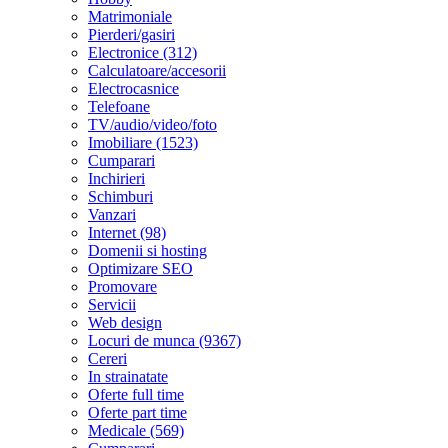
Matrimoniale
Pierderi/gasiri
Electronice (312)
Calculatoare/accesorii
Electrocasnice
Telefoane
TV/audio/video/foto
Imobiliare (1523)
Cumparari
Inchirieri
Schimburi
Vanzari
Internet (98)
Domenii si hosting
Optimizare SEO
Promovare
Servicii
Web design
Locuri de munca (9367)
Cereri
In strainatate
Oferte full time
Oferte part time
Medicale (569)