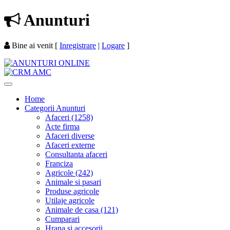
Anunturi
Bine ai venit
[
Inregistrare
|
Logare
]
Home
Categorii Anunturi
Afaceri (1258)
Acte firma
Afaceri diverse
Afaceri externe
Consultanta afaceri
Franciza
Agricole (242)
Animale si pasari
Produse agricole
Utilaje agricole
Animale de casa (121)
Cumparari
Hrana si accesorii