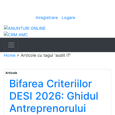
Anunturi
Bine ai venit
[
Inregistrare
|
Logare
]
Home
>
Articole cu tagul 'audit IT'
Articole
Bifarea Criteriilor
DESI 2026: Ghidul
Antreprenorului