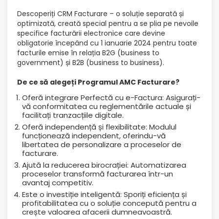
Descoperiți CRM Facturare – o soluție separată și
optimizată, creată special pentru a se plia pe nevoile
specifice facturării electronice care devine
obligatorie începând cu 1 ianuarie 2024 pentru toate
facturile emise în relația B2G (business to
government) și B2B (business to business).
De ce să alegeți Programul AMC Facturare?
Oferă integrare Perfectă cu e-Factura: Asigurați-
vă conformitatea cu reglementările actuale și
facilitați tranzacțiile digitale.
Oferă independență și flexibilitate: Modulul
funcționează independent, oferindu-vă
libertatea de personalizare a proceselor de
facturare.
Ajută la reducerea birocrației: Automatizarea
proceselor transformă facturarea într-un
avantaj competitiv.
Este o investiție inteligentă: Sporiți eficiența și
profitabilitatea cu o soluție concepută pentru a
crește valoarea afacerii dumneavoastră.