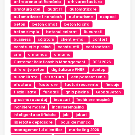
antreprenoriat România
arhivareefactura
armătură oțel
audit IT
automatizare
automatizare financiară
autoturisme
axapool
beton
beton armat
beton la cifa
beton simplu
betonul colorat
Bucuresti
business
călătorii
client e-mail
confort
construcție piscină
constructii
contractare
crm
crmamac
crmamc
Customer Relationship Management
DESI 2026
diferențe beton
digitalizare PNRR
dunlop
durabilitate
e-factura
echipament tenis
efactura
facturare
facturi recurente
finisaje
flexibilitate
fundații
ghid piscine
GlobalBeton
grosime racordaj
incasari
închiriere mașină
inchiriere masini
închirieremășină
inteligenta artificiala
job
joburi
libertate deplasare
locuri de munca
managementul clientilor
marketing 2026