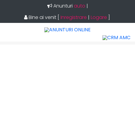
Anunturi
aut
|
Bine ai venit
[
Inregistrare
|
Logare
]