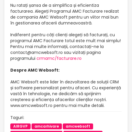
Nu ratați șansa de a simplifica și eficientiza
facturarea. Alegeți Programul AMC Facturare realizat
de compania AMC Websoft pentru un viitor mai bun
în gestionarea afacerii dumneavoastră.
Indiferent pentru câți clienți alegeți să facturați, cu
programul AMC Facturare totul este mult mai simplu!
Pentru mai multe informații, contactați-ne la
contact@amcwebsoft.ro sau vizitați pagina
programului
crmamc/facturare.ro
Despre AMC Websoft:
AMC Websoft este lider în dezvoltarea de soluții CRM
și software personalizat pentru afaceri. Cu experiență
vastă în tehnologie, ne dedicăm să sprijinim
creșterea și eficiența afacerilor clienților noștri.
www.amcwebsoft.ro pentru mai multe detalii.
Taguri:
AIRGVP
amcarhivare
amcwebsoft