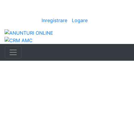
Anunturi
i
|
Bine ai venit
[
Inregistrare
|
Logare
]