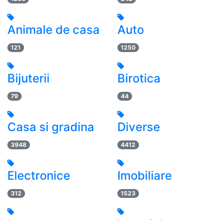
Animale de casa
Auto
121
1250
Bijuterii
Birotica
79
44
Casa si gradina
Diverse
3948
4412
Electronice
Imobiliare
312
1523