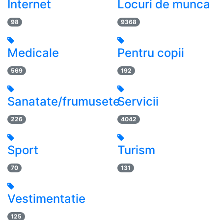
Internet
Locuri de munca
98
9368
Medicale
Pentru copii
569
192
Sanatate/frumusete
Servicii
226
4042
Sport
Turism
70
131
Vestimentatie
125