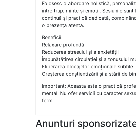
Folosesc o abordare holistică, personaliza
între trup, minte și emoții. Sesiunile su
continuă și practică dedicată, combinând 
o prezență atentă.
Beneficii:
Relaxare profundă
Reducerea stresului și a anxietății
Îmbunătățirea circulației și a tonusului m
Eliberarea blocajelor emoționale subtile
Creșterea conștientizării și a stării de bi
Important: Aceasta este o practică profesi
mental. Nu ofer servicii cu caracter sexual
ferm.
Anunturi sponsorizat