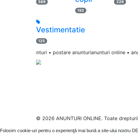
569
226
192
Vestimentatie
125
blicare anunturi • postare anunturianunturi online • anunturi 
© 2026 ANUNTURI ONLINE. Toate drepturile
Folosim cookie-uri pentru o experienţă mai bună a site-ului nostru
DE