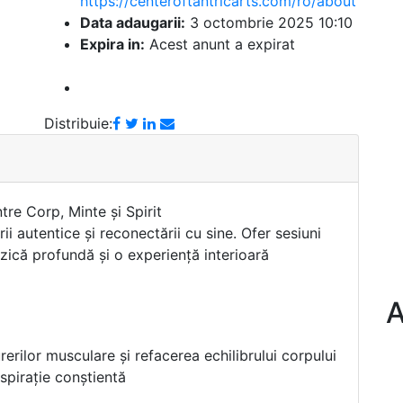
https://centeroftantricarts.com/ro/about
Data adaugarii:
3 octombrie 2025 10:10
Expira in:
Acest anunt a expirat
Distribuie:
re Corp, Minte și Spirit
rii autentice și reconectării cu sine. Ofer sesiuni
izică profundă și o experiență interioară
A
erilor musculare și refacerea echilibrului corpului
spirație conștientă