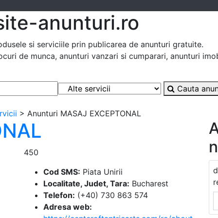
site-anunturi.ro
usele si serviciile prin publicarea de anunturi gratuite.
ocuri de munca, anunturi vanzari si cumparari, anunturi imobi
Cauta anun
rvicii
> Anunturi MASAJ EXCEPTONAL
ONAL
A
n
450
d
Cod SMS:
Piata Unirii
r
Localitate, Judet, Tara:
Bucharest
Telefon:
(+40) 730 863 574
Adresa web: