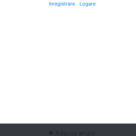
Bine ai venit
[
Inregistrare
|
Logare
]
Adauga anunt