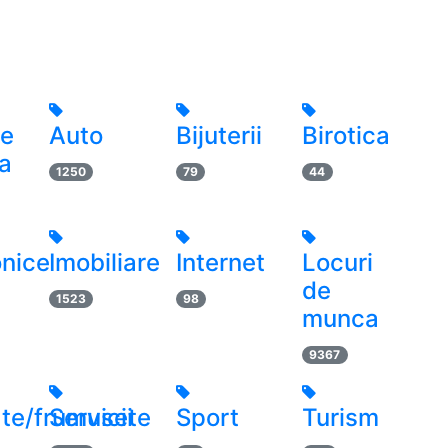
le
Auto
Bijuterii
Birotica
a
1250
79
44
onice
Imobiliare
Internet
Locuri
de
1523
98
munca
9367
te/frumusete
Servicii
Sport
Turism