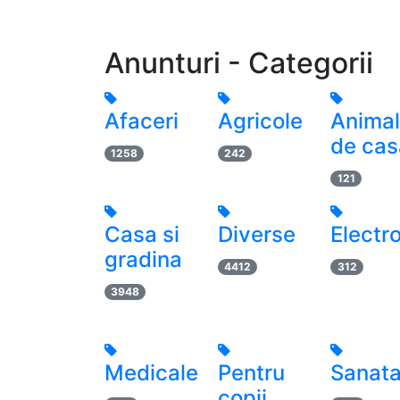
Anunturi - Categorii
Afaceri
Agricole
Anima
de cas
1258
242
121
Casa si
Diverse
Electr
gradina
4412
312
3948
Medicale
Pentru
Sanata
copii