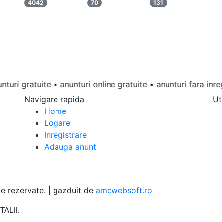
4042
70
131
gratuite • anunturi online gratuite • anunturi fara inregistra
Navigare rapida
Ut
Home
Logare
Inregistrare
Adauga anunt
 rezervate. | gazduit de
amcwebsoft.ro
TALII
.