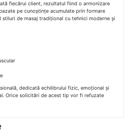
tă fiecărui client, rezultatul fiind o armonizare
nt bazate pe cunoștințe acumulate prin formare
stiluri de masaj tradițional cu tehnici moderne și
uscular
ne
onală, dedicată echilibrului fizic, emoțional și
. Orice solicitări de acest tip vor fi refuzate
e