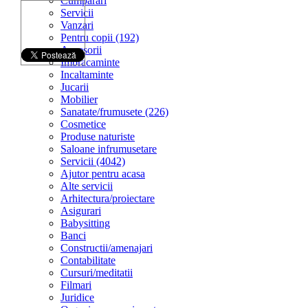
Cumparari
Servicii
Vanzari
Pentru copii (192)
Accesorii
Imbracaminte
Incaltaminte
Jucarii
Mobilier
Sanatate/frumusete (226)
Cosmetice
Produse naturiste
Saloane infrumusetare
Servicii (4042)
Ajutor pentru acasa
Alte servicii
Arhitectura/proiectare
Asigurari
Babysitting
Banci
Constructii/amenajari
Contabilitate
Cursuri/meditatii
Filmari
Juridice