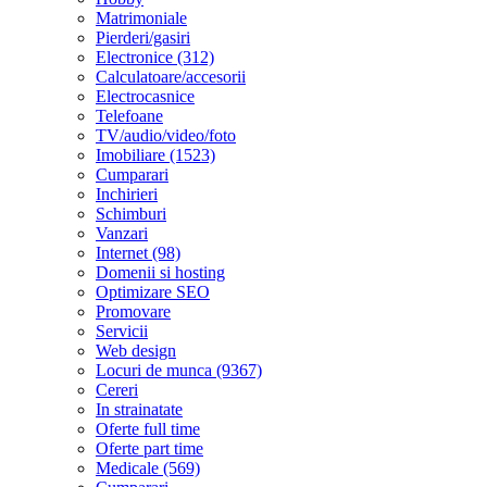
Matrimoniale
Pierderi/gasiri
Electronice (312)
Calculatoare/accesorii
Electrocasnice
Telefoane
TV/audio/video/foto
Imobiliare (1523)
Cumparari
Inchirieri
Schimburi
Vanzari
Internet (98)
Domenii si hosting
Optimizare SEO
Promovare
Servicii
Web design
Locuri de munca (9367)
Cereri
In strainatate
Oferte full time
Oferte part time
Medicale (569)