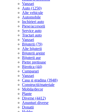
Vanzari
Auto (1250)
Alte vehicule
Automobile
Inchirieri auto
Piese/accesorii
Service auto
Tractari auto
Vanzari
Bijuterii (79)
Alte bijuterii
Bijuterii argint
Bijuterii aur
Pietre pretioase
Birotica (44)
Cumparari
Vanzari
Casa si gradina (3948)
Constructii/materiale
Mobila/decor
Plante
Diverse (4412)
Anunturi diverse
Donatii
Hobby