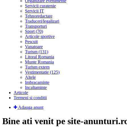
Organizare evenimente
Servicii curatenie
Servicii IT
Tehnoredactare
Traduceri/legalizari
Transporturi
Sport (70)
Articole sportive
Pescuit
Vanatoare
Turism (131)
Litoral Romania
Munte Romania
Turism extern
Vestimentatie (125)
Altele
Imbracaminte
Incaltaminte
Articole
Termeni si conditii
Adauga anunt
Bine ati venit pe site-anunturi.r