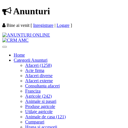
Anunturi
Bine ai venit
[
Inregistrare
|
Logare
]
Home
Categorii Anunturi
Afaceri (1258)
Acte firma
Afaceri diverse
Afaceri externe
Consultanta afaceri
Franciza
Agricole (242)
Animale si pasari
Produse agricole
Utilaje agricole
Animale de casa (121)
Cumparari
Hrana si accesorii