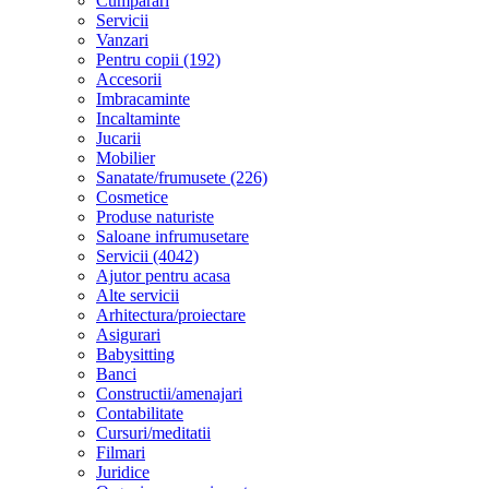
Cumparari
Servicii
Vanzari
Pentru copii (192)
Accesorii
Imbracaminte
Incaltaminte
Jucarii
Mobilier
Sanatate/frumusete (226)
Cosmetice
Produse naturiste
Saloane infrumusetare
Servicii (4042)
Ajutor pentru acasa
Alte servicii
Arhitectura/proiectare
Asigurari
Babysitting
Banci
Constructii/amenajari
Contabilitate
Cursuri/meditatii
Filmari
Juridice