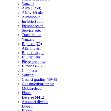
Vanzari
Auto (1250)
Alte vehicule
Automobile
Inchirieri auto
Piese/accesorii
Service auto
Tractari auto
Vanzari
Bijuterii (79)
Alte bijuterii
Bijuterii argint
Bijuterii aur
Pietre pretioase
Birotica (44)
Cumparari
Vanzari
Casa si gradina (3948)
Constructii/materiale
Mobila/decor
Plante
Diverse (4412)
Anunturi diverse
Donatii
Hobby