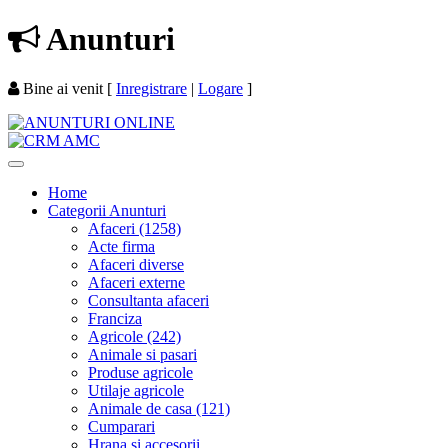
Anunturi
Bine ai venit
[
Inregistrare
|
Logare
]
Home
Categorii Anunturi
Afaceri (1258)
Acte firma
Afaceri diverse
Afaceri externe
Consultanta afaceri
Franciza
Agricole (242)
Animale si pasari
Produse agricole
Utilaje agricole
Animale de casa (121)
Cumparari
Hrana si accesorii