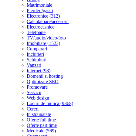
Matrimoniale
Pierderi/gasiri
Electronice (312)
Calculatoare/accesorii
Electrocasnice
Telefoane
TV/audio/video/foto
Imobiliare (1523)
Cumparari
Inchirieri
Schimburi
Vanzari
Internet (98)
Domenii si hosting
Optimizare SEO
Promovare
Servicii
Web design
Locuri de munca (9368)
Cereri
In strainatate
Oferte full time
Oferte part time
Medicale (569)