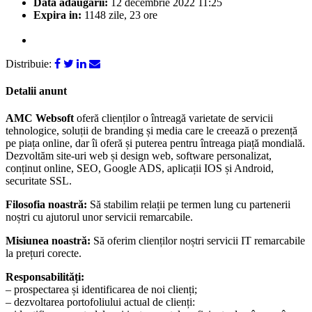
Data adaugarii:
12 decembrie 2022 11:25
Expira in:
1148 zile, 23 ore
Distribuie:
Detalii anunt
AMC Websoft
oferă clienților o întreagă varietate de servicii
tehnologice, soluții de branding și media care le creează o prezență
pe piața online, dar îi oferă și puterea pentru întreaga piață mondială.
Dezvoltăm site-uri web și design web, software personalizat,
conținut online, SEO, Google ADS, aplicații IOS și Android,
securitate SSL.
Filosofia noastră:
Să stabilim relații pe termen lung cu partenerii
noștri cu ajutorul unor servicii remarcabile.
Misiunea noastră:
Să oferim clienților noștri servicii IT remarcabile
la prețuri corecte.
Responsabilități:
– prospectarea și identificarea de noi clienți;
– dezvoltarea portofoliului actual de clienți: