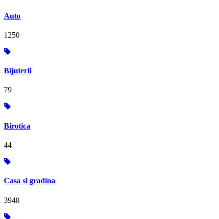
Auto
1250
Bijuterii
79
Birotica
44
Casa si gradina
3948