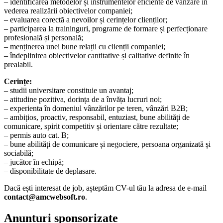
– identificarea metodelor și instrumentelor eficiente de vânzare în
vederea realizării obiectivelor companiei;
– evaluarea corectă a nevoilor și cerințelor clienților;
– participarea la traininguri, programe de formare și perfecționare
profesională și personală;
– menținerea unei bune relații cu clienții companiei;
– îndeplinirea obiectivelor cantitative și calitative definite în
prealabil.
Cerințe:
– studii universitare constituie un avantaj;
– atitudine pozitiva, dorința de a învăța lucruri noi;
– experienta în domeniul vânzărilor pe teren, vânzări B2B;
– ambițios, proactiv, responsabil, entuziast, bune abilități de
comunicare, spirit competitiv și orientare către rezultate;
– permis auto cat.
B;
– bune abilități de comunicare și negociere, persoana organizată și
sociabilă;
– jucător în echipă;
– disponibilitate de deplasare.
Dacă ești interesat de job, așteptăm CV-ul tău la adresa de e-mail
contact@amcwebsoft.ro
.
Anunturi sponsorizate