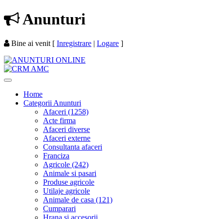
Anunturi
Bine ai venit
[
Inregistrare
|
Logare
]
Home
Categorii Anunturi
Afaceri (1258)
Acte firma
Afaceri diverse
Afaceri externe
Consultanta afaceri
Franciza
Agricole (242)
Animale si pasari
Produse agricole
Utilaje agricole
Animale de casa (121)
Cumparari
Hrana si accesorii