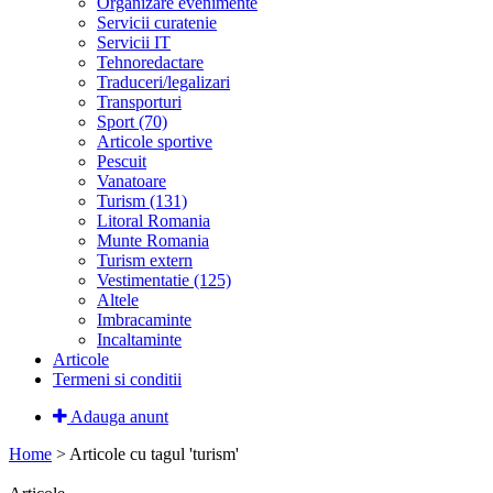
Organizare evenimente
Servicii curatenie
Servicii IT
Tehnoredactare
Traduceri/legalizari
Transporturi
Sport (70)
Articole sportive
Pescuit
Vanatoare
Turism (131)
Litoral Romania
Munte Romania
Turism extern
Vestimentatie (125)
Altele
Imbracaminte
Incaltaminte
Articole
Termeni si conditii
Adauga anunt
Home
>
Articole cu tagul 'turism'