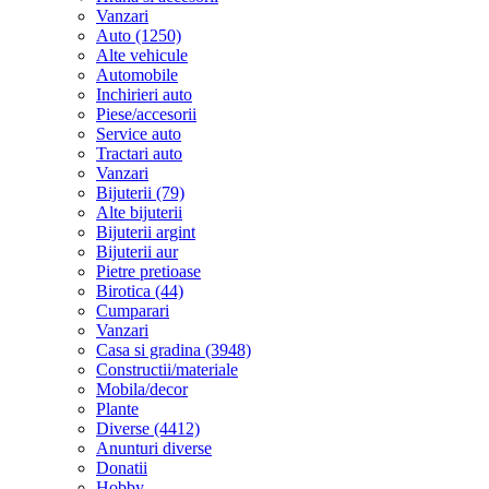
Vanzari
Auto (1250)
Alte vehicule
Automobile
Inchirieri auto
Piese/accesorii
Service auto
Tractari auto
Vanzari
Bijuterii (79)
Alte bijuterii
Bijuterii argint
Bijuterii aur
Pietre pretioase
Birotica (44)
Cumparari
Vanzari
Casa si gradina (3948)
Constructii/materiale
Mobila/decor
Plante
Diverse (4412)
Anunturi diverse
Donatii
Hobby