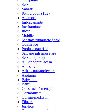
Cumparari
Servicii
Vanzari
Pentru copii (192)
Accesorii
Imbracaminte
Incaltaminte
Jucarii
Mobilier
Sanatate/frumusete (226)
Cosmetice
Produse naturiste
Saloane infrumusetare
Servicii (4042)
Ajutor pentru acasa
Alte servicii
Arhitectura/proiectare
Asigurari
Babysitting
Banci
Constructii/amenajari
Contabilitate
Cursuri/meditatii
Filmari
Juridice