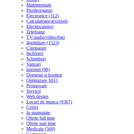
Matrimoniale
Pierderi/gasiri
Electronice (312)
Calculatoare/accesorii
Electrocasnice
Telefoane
TV/audio/video/foto
Imobiliare (1523)
Cumparari
Inchirieri
Schimburi
Vanzari
Internet (98)
Domenii si hosting
Optimizare SEO
Promovare
Servicii
Web design
Locuri de munca (9367)
Cereri
In strainatate
Oferte full time
Oferte part time
Medicale (569)