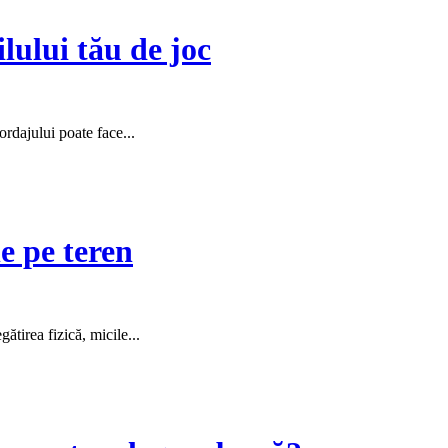
lului tău de joc
cordajului poate face...
e pe teren
gătirea fizică, micile...