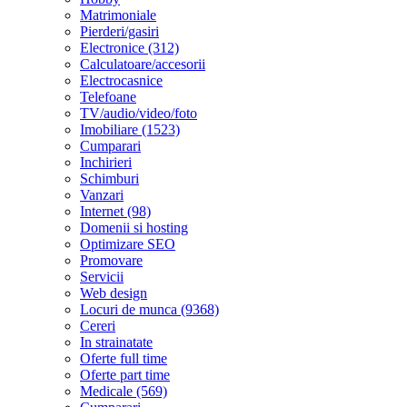
Matrimoniale
Pierderi/gasiri
Electronice (312)
Calculatoare/accesorii
Electrocasnice
Telefoane
TV/audio/video/foto
Imobiliare (1523)
Cumparari
Inchirieri
Schimburi
Vanzari
Internet (98)
Domenii si hosting
Optimizare SEO
Promovare
Servicii
Web design
Locuri de munca (9368)
Cereri
In strainatate
Oferte full time
Oferte part time
Medicale (569)