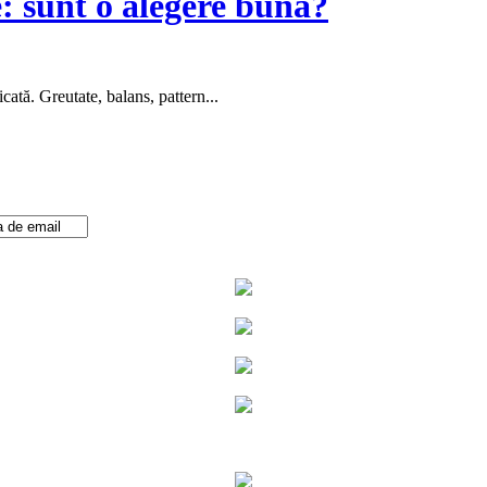
: sunt o alegere bună?
cată. Greutate, balans, pattern...