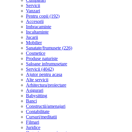
Cumparari
Servicii
Vanzari
Pentru copii (192)
Accesorii
Imbracaminte
Incaltaminte
Jucarii
Mobilier
Sanatate/frumusete (226)
Cosmetice
Produse naturiste
Saloane infrumusetare
Servicii (4042)
Ajutor pentru acasa
Alte servicii
Arhitectura/proiectare
Asigurari
Babysitting
Banci
Constructii/amenajari
Contabilitate
Cursuri/meditatii
Filmari
Juridice