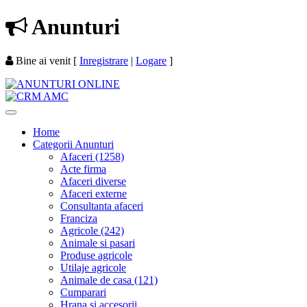
Anunturi
Bine ai venit
[
Inregistrare
|
Logare
]
Home
Categorii Anunturi
Afaceri (1258)
Acte firma
Afaceri diverse
Afaceri externe
Consultanta afaceri
Franciza
Agricole (242)
Animale si pasari
Produse agricole
Utilaje agricole
Animale de casa (121)
Cumparari
Hrana si accesorii