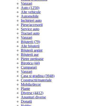
Vanzari
Auto (1250)
Alte vehicule
Automobile
Inchirieri auto
Piese/accesorii
Service auto
Tractari auto
Vanzari
Bijuterii (79)
Alte bijuterii
Bijuterii argint
Bijuterii aur
Pietre pretioase
Birotica (44)
Cumparari
Vanzari
Casa si gradina (3948)
Constructii/materiale
Mobila/decor
Plante
Diverse (4412)
Anunturi diverse
Donatii
Hobby