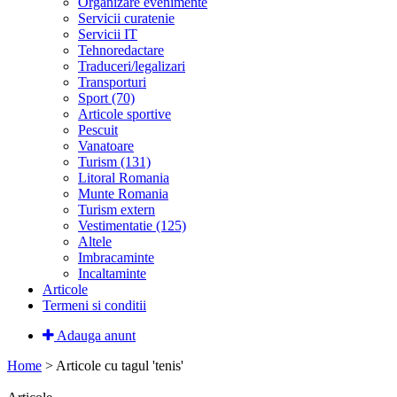
Organizare evenimente
Servicii curatenie
Servicii IT
Tehnoredactare
Traduceri/legalizari
Transporturi
Sport (70)
Articole sportive
Pescuit
Vanatoare
Turism (131)
Litoral Romania
Munte Romania
Turism extern
Vestimentatie (125)
Altele
Imbracaminte
Incaltaminte
Articole
Termeni si conditii
Adauga anunt
Home
>
Articole cu tagul 'tenis'