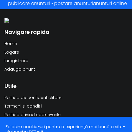
publicare anunturi • postare anunturianunturi online • anun
Navigare rapida
Home
Logare
Inregistrare
Adauga anunt
Utile
Politica de confidentialitate
Termeni si conditii
Politica privind cookie-urile
Modificarea datelor personale
Folosim cookie-uri pentru o experienţă mai bună a site-
Stergerea datelor personale