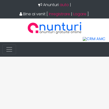
Anunturi
auto
|
Bine ai venit
[
Inregistrare
|
Logare
]