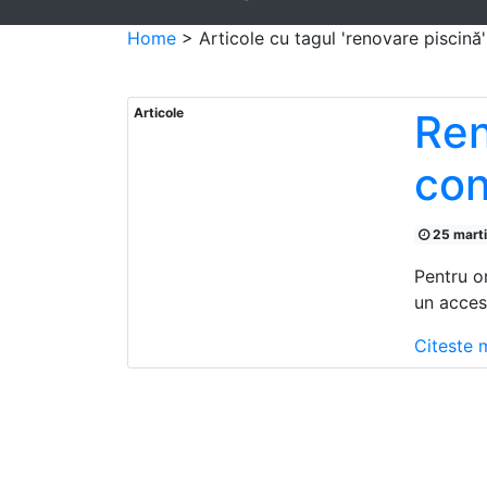
Home
>
Articole cu tagul 'renovare piscină'
Articole
Ren
con
25 mart
Pentru o
un acceso
Citeste 