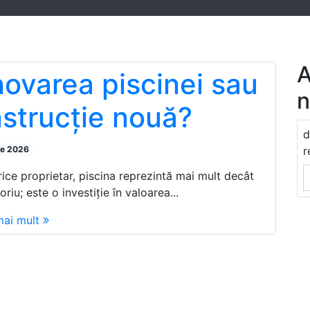
A
ovarea piscinei sau
n
strucție nouă?
d
ie 2026
r
rice proprietar, piscina reprezintă mai mult decât
riu; este o investiție în valoarea...
mai mult