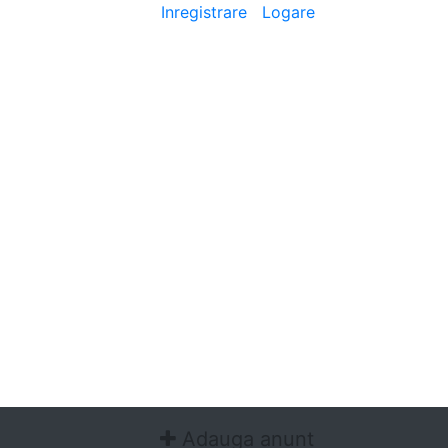
Bine ai venit
[
Inregistrare
|
Logare
]
Adauga anunt