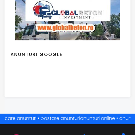
ANUNTURI GOOGLE
re anunturi • postare anunturianunturi online • anunturi grat