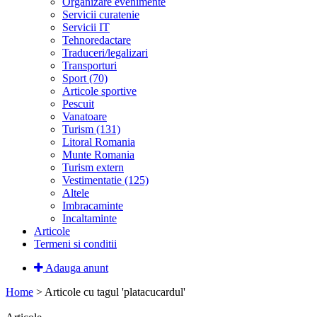
Organizare evenimente
Servicii curatenie
Servicii IT
Tehnoredactare
Traduceri/legalizari
Transporturi
Sport (70)
Articole sportive
Pescuit
Vanatoare
Turism (131)
Litoral Romania
Munte Romania
Turism extern
Vestimentatie (125)
Altele
Imbracaminte
Incaltaminte
Articole
Termeni si conditii
Adauga anunt
Home
>
Articole cu tagul 'platacucardul'