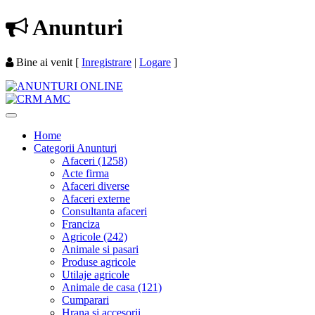
Anunturi
Bine ai venit
[
Inregistrare
|
Logare
]
Home
Categorii Anunturi
Afaceri (1258)
Acte firma
Afaceri diverse
Afaceri externe
Consultanta afaceri
Franciza
Agricole (242)
Animale si pasari
Produse agricole
Utilaje agricole
Animale de casa (121)
Cumparari
Hrana si accesorii