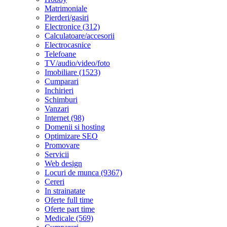
Matrimoniale
Pierderi/gasiri
Electronice (312)
Calculatoare/accesorii
Electrocasnice
Telefoane
TV/audio/video/foto
Imobiliare (1523)
Cumparari
Inchirieri
Schimburi
Vanzari
Internet (98)
Domenii si hosting
Optimizare SEO
Promovare
Servicii
Web design
Locuri de munca (9367)
Cereri
In strainatate
Oferte full time
Oferte part time
Medicale (569)