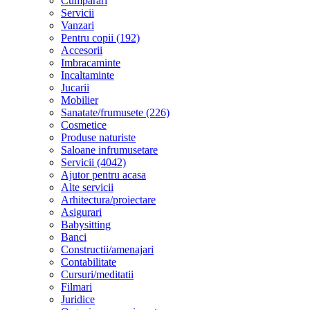
Cumparari
Servicii
Vanzari
Pentru copii (192)
Accesorii
Imbracaminte
Incaltaminte
Jucarii
Mobilier
Sanatate/frumusete (226)
Cosmetice
Produse naturiste
Saloane infrumusetare
Servicii (4042)
Ajutor pentru acasa
Alte servicii
Arhitectura/proiectare
Asigurari
Babysitting
Banci
Constructii/amenajari
Contabilitate
Cursuri/meditatii
Filmari
Juridice