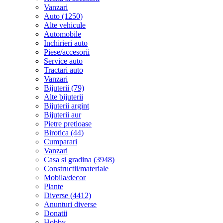
Vanzari
Auto (1250)
Alte vehicule
Automobile
Inchirieri auto
Piese/accesorii
Service auto
Tractari auto
Vanzari
Bijuterii (79)
Alte bijuterii
Bijuterii argint
Bijuterii aur
Pietre pretioase
Birotica (44)
Cumparari
Vanzari
Casa si gradina (3948)
Constructii/materiale
Mobila/decor
Plante
Diverse (4412)
Anunturi diverse
Donatii
Hobby