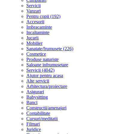
Cumparari
Servicii
Vanzari
Pentru copii (192)
Accesorii
Imbracaminte
Incaltaminte
Jucarii
Mobilier
Sanatate/frumusete (226)
Cosmetice
Produse naturiste
Saloane infrumusetare
Servicii (4042)
Ajutor pentru acasa
Alte servicii
Arhitectura/proiectare
Asigurari
Babysitting
Banci
Constructii/amenajari
Contabilitate
Cursuri/meditatii
Filmari
Juridice