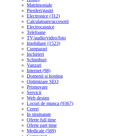
Matrimoniale
Pierderi/gasiri
Electronice (312)
Calculatoare/accesorii
Electrocasnice
Telefoane
TV/audio/video/foto
Imobiliare (1523)
Cumparari
Inchirieri
Schimburi
Vanzari
Internet (98)
Domenii si hosting
Optimizare SEO
Promovare
Servicii
Web design
Locuri de munca (9367)
Cereri
In strainatate
Oferte full time
Oferte part time
Medicale (569)