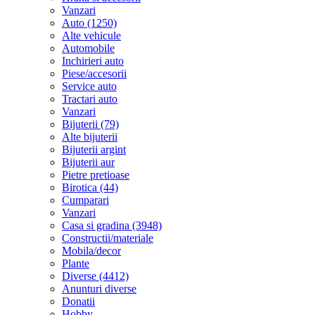
Vanzari
Auto (1250)
Alte vehicule
Automobile
Inchirieri auto
Piese/accesorii
Service auto
Tractari auto
Vanzari
Bijuterii (79)
Alte bijuterii
Bijuterii argint
Bijuterii aur
Pietre pretioase
Birotica (44)
Cumparari
Vanzari
Casa si gradina (3948)
Constructii/materiale
Mobila/decor
Plante
Diverse (4412)
Anunturi diverse
Donatii
Hobby