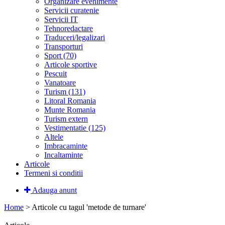
Organizare evenimente
Servicii curatenie
Servicii IT
Tehnoredactare
Traduceri/legalizari
Transporturi
Sport (70)
Articole sportive
Pescuit
Vanatoare
Turism (131)
Litoral Romania
Munte Romania
Turism extern
Vestimentatie (125)
Altele
Imbracaminte
Incaltaminte
Articole
Termeni si conditii
Adauga anunt
Home
>
Articole cu tagul 'metode de turnare'