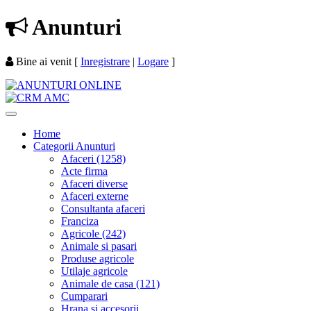
Anunturi
Bine ai venit
[
Inregistrare
|
Logare
]
Home
Categorii Anunturi
Afaceri (1258)
Acte firma
Afaceri diverse
Afaceri externe
Consultanta afaceri
Franciza
Agricole (242)
Animale si pasari
Produse agricole
Utilaje agricole
Animale de casa (121)
Cumparari
Hrana si accesorii