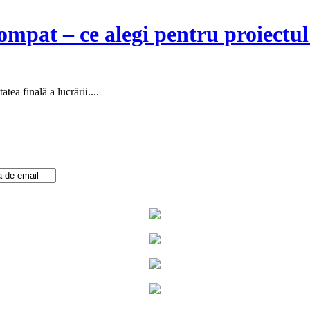
mpat – ce alegi pentru proiectul
tea finală a lucrării....