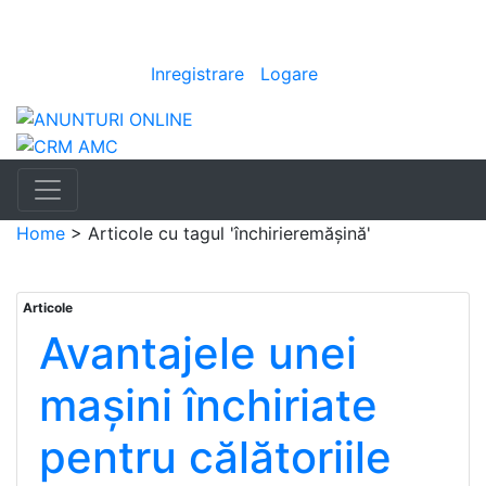
Anunturi
Bine ai venit
[
Inregistrare
|
Logare
]
Home
>
Articole cu tagul 'închirieremășină'
Articole
Avantajele unei
mașini închiriate
pentru călătoriile