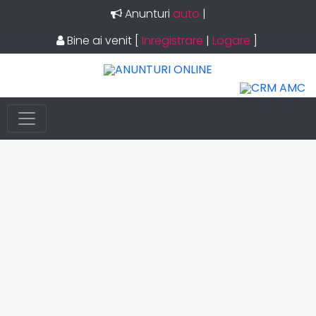
Anunturi
auto
|
Bine ai venit
[
Inregistrare
|
Logare
]