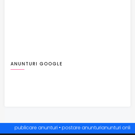
ANUNTURI GOOGLE
publicare anunturi • postare anunturianunturi online • a