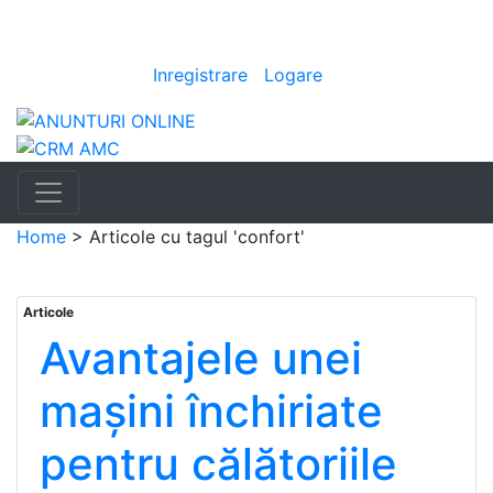
Anunturi
Bine ai venit
[
Inregistrare
|
Logare
]
Home
>
Articole cu tagul 'confort'
Articole
Avantajele unei
mașini închiriate
pentru călătoriile