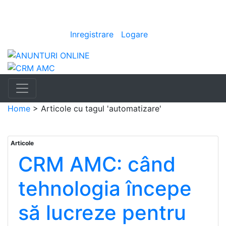
Anunturi
Bine ai venit
[
Inregistrare
|
Logare
]
Home
>
Articole cu tagul 'automatizare'
Articole
CRM AMC: când
tehnologia începe
să lucreze pentru