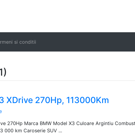
rmeni si conditii
1)
 XDrive 270Hp, 113000Km
e
e 270Hp Marca BMW Model X3 Culoare Argintiu Combustibi
13 000 km Caroserie SUV ...