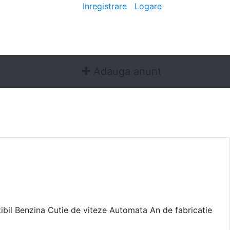
Bine ai venit
[
Inregistrare
|
Logare
]
Adauga anunt
l Benzina Cutie de viteze Automata An de fabricatie