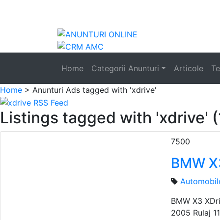
Anunturi
Home
Categorii Anunturi
Articole
Te
Home
> Anunturi
Ads tagged with 'xdrive'
Listings tagged with 'xdrive' (
7500
BMW X3
Automobil
BMW X3 XDriv
2005 Rulaj 1