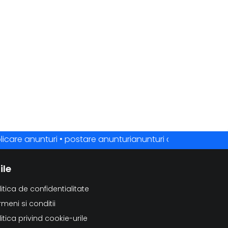
re anunturi • postare anunturianunturi online • anunturi grat
ile
litica de confidentialitate
rmeni si conditii
litica privind cookie-urile