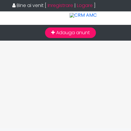
Bine ai venit
[
Inregistrare
|
Logare
]
Adauga anunt