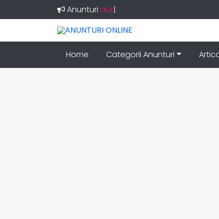
Anunturi
auto
|
Home
Categorii Anunturi
Artic