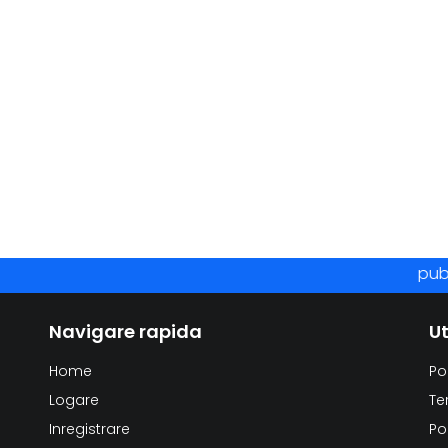
publica
Navigare rapida
Ut
Home
Po
Logare
Te
Inregistrare
Po