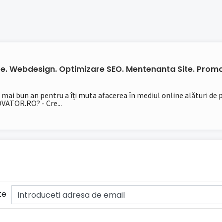
ite. Webdesign. Optimizare SEO. Mentenanta Site. Promo
l mai bun an pentru a îți muta afacerea în mediul online alături de
TOR.RO? - Cre...
te