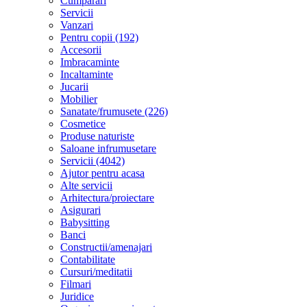
Cumparari
Servicii
Vanzari
Pentru copii (192)
Accesorii
Imbracaminte
Incaltaminte
Jucarii
Mobilier
Sanatate/frumusete (226)
Cosmetice
Produse naturiste
Saloane infrumusetare
Servicii (4042)
Ajutor pentru acasa
Alte servicii
Arhitectura/proiectare
Asigurari
Babysitting
Banci
Constructii/amenajari
Contabilitate
Cursuri/meditatii
Filmari
Juridice