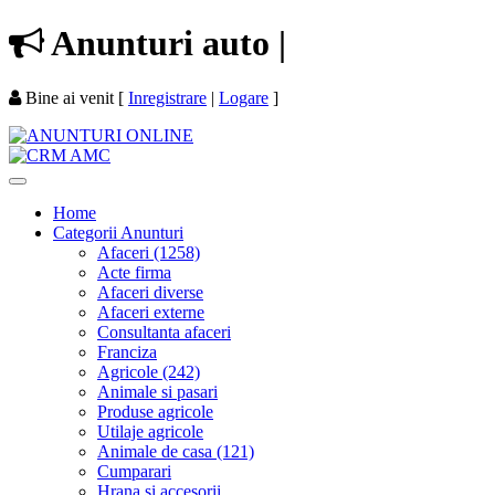
Anunturi
auto
|
Bine ai venit
[
Inregistrare
|
Logare
]
Home
Categorii Anunturi
Afaceri (1258)
Acte firma
Afaceri diverse
Afaceri externe
Consultanta afaceri
Franciza
Agricole (242)
Animale si pasari
Produse agricole
Utilaje agricole
Animale de casa (121)
Cumparari
Hrana si accesorii