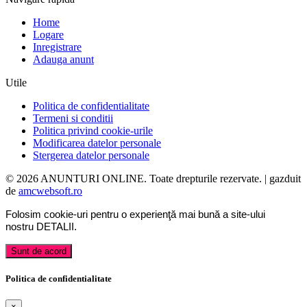
Home
Logare
Inregistrare
Adauga anunt
Utile
Politica de confidentialitate
Termeni si conditii
Politica privind cookie-urile
Modificarea datelor personale
Stergerea datelor personale
© 2026 ANUNTURI ONLINE. Toate drepturile rezervate. | gazduit
de
amcwebsoft.ro
Folosim cookie-uri pentru o experienţă mai bună a site-ului
nostru
DETALII
.
Sunt de acord
Politica de confidentialitate
×