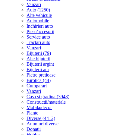
Vanzari
Auto (1250)
Alte vehicule
Automobile
Inchirieri auto
Piese/accesorii
Service auto
Tractari auto
Vanzari
Bijuterii (79)
Alte bijuterii
Bijuterii argint
Bijuterii aur
Pietre pretioase
Birotica (44)
Cumparari
Vanzari
Casa si gradina (3948)
Constructii/materiale
Mobila/decor
Plante
Diverse (4412)
Anunturi diverse
Donatii
Hobby