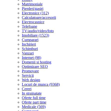
Matrimoniale
Pierderi/gasiri
Electronice (312)
Calculatoare/accesorii
Electrocasnice
Telefoane
TV/audio/video/foto
Imobiliare (1523)
Cumparari
Inchirieri
Schimburi
Vanzari
Internet (98)
Domenii si hosting
Optimizare SEO
Promovare
Servicii
Web design
Locuri de munca (9368)
Cereri
In strainatate
Oferte full time
Oferte part time
Medicale (569)