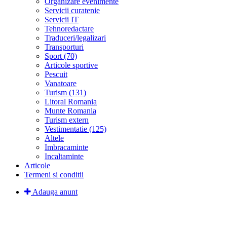
Organizare evenimente
Servicii curatenie
Servicii IT
Tehnoredactare
Traduceri/legalizari
Transporturi
Sport (70)
Articole sportive
Pescuit
Vanatoare
Turism (131)
Litoral Romania
Munte Romania
Turism extern
Vestimentatie (125)
Altele
Imbracaminte
Incaltaminte
Articole
Termeni si conditii
Adauga anunt