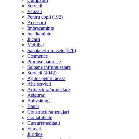
Cumparari
Servicii
Vanzari
Pentru copii (192)
Accesorii
Imbracaminte
Incaltaminte
Jucarii
Mobilier
Sanatate/frumusete (226)
Cosmetice
Produse naturiste
Saloane infrumusetare
Servicii (4042)
Ajutor pentru acasa
Alte servicii
Arhitectura/proiectare
Asigurari
Babysitting
Banci
Constructii/amenajari
Contabilitate
Cursuri/meditatii
Filmari
Juridice