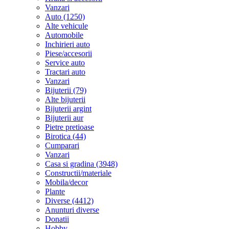
Vanzari
Auto (1250)
Alte vehicule
Automobile
Inchirieri auto
Piese/accesorii
Service auto
Tractari auto
Vanzari
Bijuterii (79)
Alte bijuterii
Bijuterii argint
Bijuterii aur
Pietre pretioase
Birotica (44)
Cumparari
Vanzari
Casa si gradina (3948)
Constructii/materiale
Mobila/decor
Plante
Diverse (4412)
Anunturi diverse
Donatii
Hobby