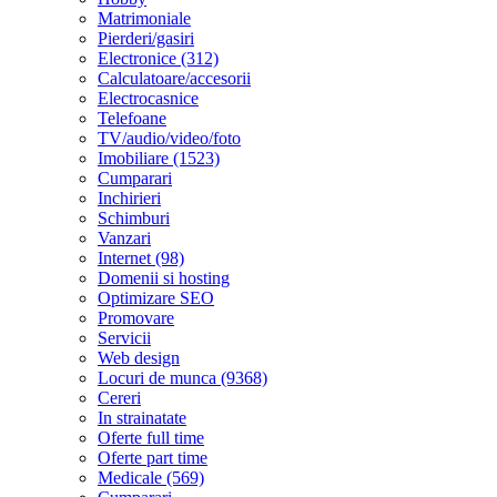
Matrimoniale
Pierderi/gasiri
Electronice (312)
Calculatoare/accesorii
Electrocasnice
Telefoane
TV/audio/video/foto
Imobiliare (1523)
Cumparari
Inchirieri
Schimburi
Vanzari
Internet (98)
Domenii si hosting
Optimizare SEO
Promovare
Servicii
Web design
Locuri de munca (9368)
Cereri
In strainatate
Oferte full time
Oferte part time
Medicale (569)