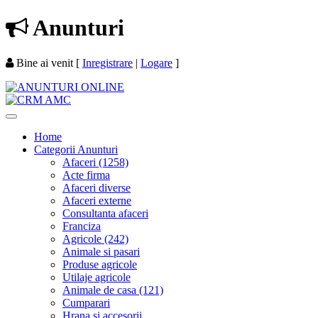
Anunturi
Bine ai venit
[
Inregistrare
|
Logare
]
Home
Categorii Anunturi
Afaceri (1258)
Acte firma
Afaceri diverse
Afaceri externe
Consultanta afaceri
Franciza
Agricole (242)
Animale si pasari
Produse agricole
Utilaje agricole
Animale de casa (121)
Cumparari
Hrana si accesorii