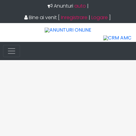
Anunturi
auto
|
Bine ai venit
[
Inregistrare
|
Logare
]