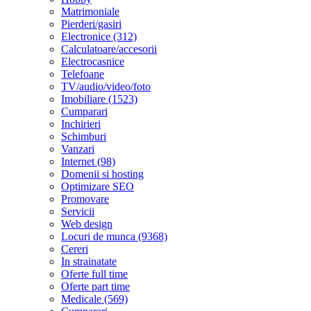
Matrimoniale
Pierderi/gasiri
Electronice (312)
Calculatoare/accesorii
Electrocasnice
Telefoane
TV/audio/video/foto
Imobiliare (1523)
Cumparari
Inchirieri
Schimburi
Vanzari
Internet (98)
Domenii si hosting
Optimizare SEO
Promovare
Servicii
Web design
Locuri de munca (9368)
Cereri
In strainatate
Oferte full time
Oferte part time
Medicale (569)