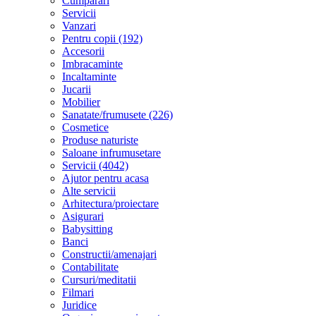
Cumparari
Servicii
Vanzari
Pentru copii (192)
Accesorii
Imbracaminte
Incaltaminte
Jucarii
Mobilier
Sanatate/frumusete (226)
Cosmetice
Produse naturiste
Saloane infrumusetare
Servicii (4042)
Ajutor pentru acasa
Alte servicii
Arhitectura/proiectare
Asigurari
Babysitting
Banci
Constructii/amenajari
Contabilitate
Cursuri/meditatii
Filmari
Juridice