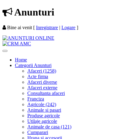
Anunturi
Bine ai venit
[
Inregistrare
|
Logare
]
Home
Categorii Anunturi
Afaceri (1258)
Acte firma
Afaceri diverse
Afaceri externe
Consultanta afaceri
Franciza
Agricole (242)
Animale si pasari
Produse agricole
Utilaje agricole
Animale de casa (121)
Cumparari
Hrana si accesorii