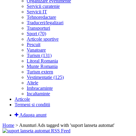
Organizare evenimente
Servicii curatenie
Servicii IT
Tehnoredactare
Traduceri/legalizari
Transporturi
Sport (70)
Articole sportive
Pescuit
Vanatoare
Turism (131)
Litoral Romania
Munte Romania
Turism extern
Vestimentatie (125)
Altele
Imbracaminte
Incaltaminte
Articole
Termeni si conditii
Adauga anunt
Home
> Anunturi
Ads tagged with 'suport lanseta automat'