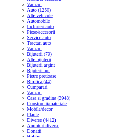
Vanzari
Auto (1250)
Alte vehicule
Automobile
Inchirieri auto
Piese/accesorii
Service auto
Tractari auto
Vanzari
Bijuterii (79)
Alte bijuterii
Bijuterii argint
Bijuterii aur
Pietre pretioase
Birotica (44)
Cumparari
Vanzari
Casa si gradina (3948)
Constructii/materiale
Mobila/decor
Plante
Diverse (4412)
Anunturi diverse
Donatii
Hobby