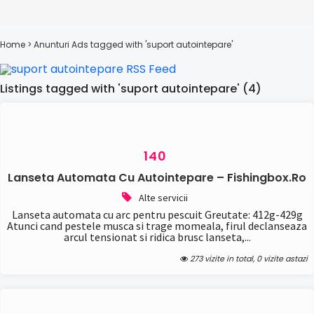
Home
> Anunturi
Ads tagged with 'suport autointepare'
Listings tagged with 'suport autointepare' (4)
140
Lanseta Automata Cu Autointepare – Fishingbox.ro
Alte servicii
Lanseta automata cu arc pentru pescuit Greutate: 412g-429g
Atunci cand pestele musca si trage momeala, firul declanseaza
arcul tensionat si ridica brusc lanseta,...
273 vizite in total, 0 vizite astazi