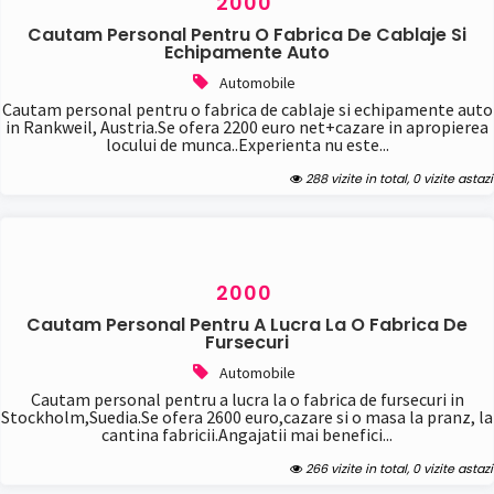
2000
Jucarii
Cautam Personal Pentru O Fabrica De Cablaje Si
Mobilier
Echipamente Auto
Sanatate/frumusete (226)
Automobile
Cosmetice
Cautam personal pentru o fabrica de cablaje si echipamente auto
Produse naturiste
in Rankweil, Austria.Se ofera 2200 euro net+cazare in apropierea
Saloane infrumusetare
locului de munca..Experienta nu este...
288 vizite in total, 0 vizite astazi
Servicii (4042)
Ajutor pentru acasa
Alte servicii
Arhitectura/proiectare
Asigurari
2000
Babysitting
Cautam Personal Pentru A Lucra La O Fabrica De
Banci
Fursecuri
Constructii/amenajari
Automobile
Contabilitate
Cautam personal pentru a lucra la o fabrica de fursecuri in
Cursuri/meditatii
Stockholm,Suedia.Se ofera 2600 euro,cazare si o masa la pranz, la
Filmari
cantina fabricii.Angajatii mai benefici...
Juridice
266 vizite in total, 0 vizite astazi
Organizare evenimente