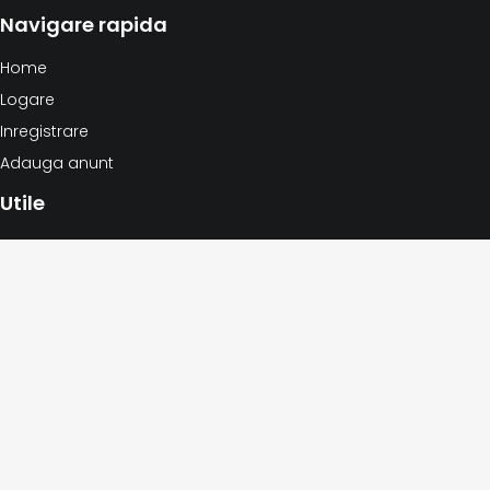
Navigare rapida
Home
Logare
Inregistrare
Adauga anunt
Utile
Politica de confidentialitate
Termeni si conditii
Politica privind cookie-urile
Modificarea datelor personale
Stergerea datelor personale
© 2026 ANUNTURI ONLINE. Toate drepturile rezervate. | gazduit
de
amcwebsoft.ro