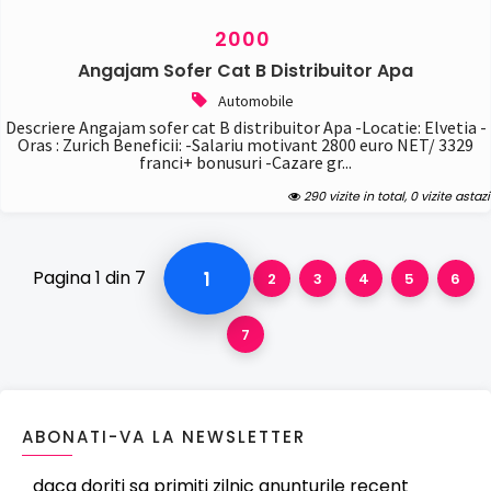
2000
Angajam Sofer Cat B Distribuitor Apa
Automobile
Descriere Angajam sofer cat B distribuitor Apa -Locatie: Elvetia -
Oras : Zurich Beneficii: -Salariu motivant 2800 euro NET/ 3329
franci+ bonusuri -Cazare gr...
290 vizite in total, 0 vizite astazi
Pagina 1 din 7
1
2
3
4
5
6
7
ABONATI-VA LA NEWSLETTER
daca doriti sa primiti zilnic anunturile recent