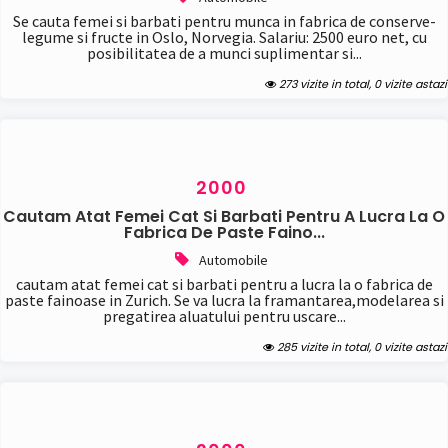
Vanzari
Se cauta femei si barbati pentru munca in fabrica de conserve-
legume si fructe in Oslo, Norvegia. Salariu: 2500 euro net, cu
posibilitatea de a munci suplimentar si...
Internet (98)
Domenii si hosting
273 vizite in total, 0 vizite astazi
Optimizare SEO
Promovare
Servicii
Web design
2000
Locuri de munca (9367)
Cereri
Cautam Atat Femei Cat Si Barbati Pentru A Lucra La O
In strainatate
Fabrica De Paste Faino...
Oferte full time
Automobile
Oferte part time
cautam atat femei cat si barbati pentru a lucra la o fabrica de
Medicale (569)
paste fainoase in Zurich. Se va lucra la framantarea,modelarea si
Cumparari
pregatirea aluatului pentru uscare...
Servicii
285 vizite in total, 0 vizite astazi
Vanzari
Pentru copii (192)
Accesorii
Imbracaminte
Incaltaminte