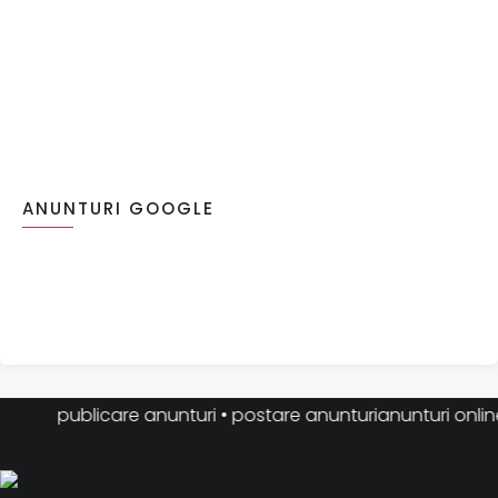
ANUNTURI GOOGLE
publicare anunturi • postare anunturianunturi online • an