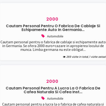
Servicii curatenie
Servicii IT
Tehnoredactare
Traduceri/legalizari
2000
Transporturi
Cautam Personal Pentru O Fabrica De Cablaje Si
Sport (70)
Echipamente Auto In Germania...
Articole sportive
Automobile
Pescuit
Cautam personal pentru o fabrica de cablaje si echipamente auto
Vanatoare
in Germania. Se ofera 2000 euro+cazare in apropierea locului de
Turism (131)
munca. Limba germana nu este obligat...
Litoral Romania
269 vizite in total, 1 vizite astazi
Munte Romania
Turism extern
Vestimentatie (125)
Altele
Imbracaminte
2000
Incaltaminte
Cautam Personal Pentru A Lucra La O Fabrica De
Cafea Naturala Si Cafea Inst...
Automobile
Cautam personal pentru a lucra la o fabrica de cafea naturala si