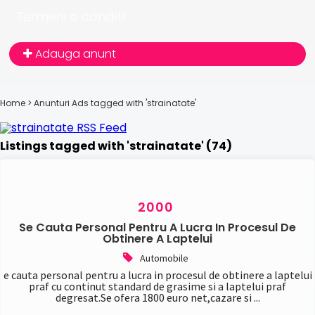
Produse agricole
Termeni si conditii
Utilaje agricole
Animale de casa (121)
Cumparari
Adauga anunt
Hrana si accesorii
Vanzari
Auto (1250)
Home
> Anunturi
Ads tagged with 'strainatate'
Alte vehicule
Automobile
Inchirieri auto
Listings tagged with 'strainatate' (74)
Piese/accesorii
Service auto
Tractari auto
Vanzari
2000
Bijuterii (79)
Se Cauta Personal Pentru A Lucra In Procesul De
Alte bijuterii
Obtinere A Laptelui
Bijuterii argint
Automobile
Bijuterii aur
e cauta personal pentru a lucra in procesul de obtinere a laptelui
Pietre pretioase
praf cu continut standard de grasime si a laptelui praf
degresat.Se ofera 1800 euro net,cazare si ...
Birotica (44)