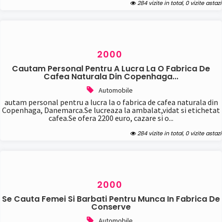
284 vizite in total, 0 vizite astazi
Cumparari
Vanzari
Casa si gradina (3948)
Constructii/materiale
Mobila/decor
2000
Plante
Cautam Personal Pentru A Lucra La O Fabrica De
Diverse (4412)
Cafea Naturala Din Copenhaga...
Anunturi diverse
Donatii
Automobile
Hobby
autam personal pentru a lucra la o fabrica de cafea naturala din
Copenhaga, Danemarca.Se lucreaza la ambalat,vidat si etichetat
Matrimoniale
cafea.Se ofera 2200 euro, cazare si o...
Pierderi/gasiri
Electronice (312)
284 vizite in total, 0 vizite astazi
Calculatoare/accesorii
Electrocasnice
Telefoane
TV/audio/video/foto
2000
Imobiliare (1523)
Cumparari
Se Cauta Femei Si Barbati Pentru Munca In Fabrica De
Conserve
Inchirieri
Schimburi
Automobile