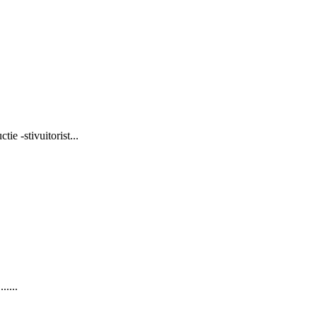
ie -stivuitorist...
.....