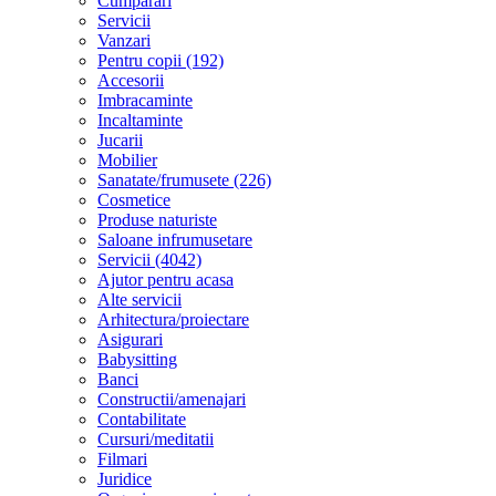
Cumparari
Servicii
Vanzari
Pentru copii (192)
Accesorii
Imbracaminte
Incaltaminte
Jucarii
Mobilier
Sanatate/frumusete (226)
Cosmetice
Produse naturiste
Saloane infrumusetare
Servicii (4042)
Ajutor pentru acasa
Alte servicii
Arhitectura/proiectare
Asigurari
Babysitting
Banci
Constructii/amenajari
Contabilitate
Cursuri/meditatii
Filmari
Juridice