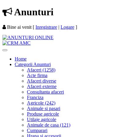
Anunturi
Bine ai venit
[
Inregistrare
|
Logare
]
Home
Categorii Anunturi
Afaceri (1258)
Acte firma
Afaceri diverse
Afaceri externe
Consultanta afaceri
Franciza
Agricole (242)
Animale si pasari
Produse agricole
Utilaje agricole
Animale de casa (121)
Cumparari
Hrana si accesorii