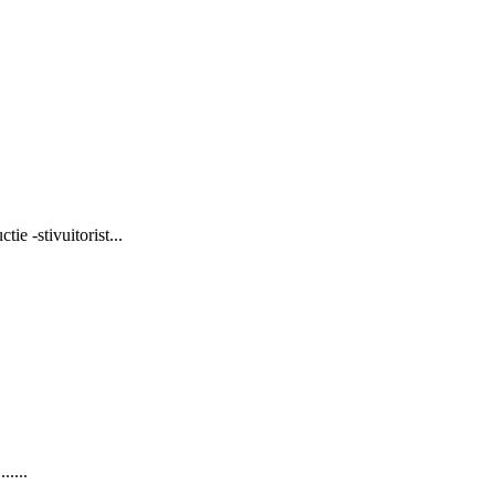
ie -stivuitorist...
.....