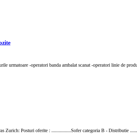
ozite
ile urmatoare -operatori banda ambalat scanat -operatori linie de product
urich: Posturi oferite : ................Sofer categoria B - Distributie .......