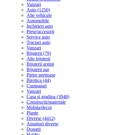
Vanzari
Auto (1250)
Alte vehicule
Automobile
Inchirieri auto
Piese/accesorii
Service auto
Tractari auto
Vanzari
Bijuterii (79)
Alte bijuterii
Bijuterii argint
Bijuterii aur
Pietre pretioase
Birotica (44)
Cumparari
Vanzari
Casa si gradina (3948)
Constructii/materiale
Mobila/decor
Plante
Diverse (4412)
Anunturi diverse
Donatii
Hobby