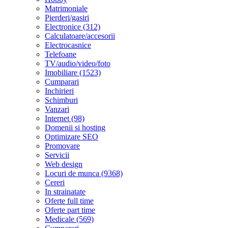
Matrimoniale
Pierderi/gasiri
Electronice (312)
Calculatoare/accesorii
Electrocasnice
Telefoane
TV/audio/video/foto
Imobiliare (1523)
Cumparari
Inchirieri
Schimburi
Vanzari
Internet (98)
Domenii si hosting
Optimizare SEO
Promovare
Servicii
Web design
Locuri de munca (9368)
Cereri
In strainatate
Oferte full time
Oferte part time
Medicale (569)