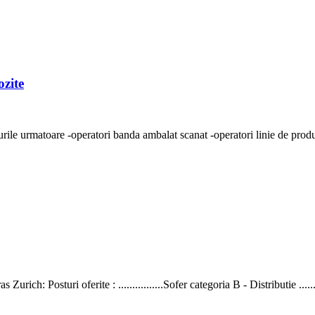
ozite
ile urmatoare -operatori banda ambalat scanat -operatori linie de product
urich: Posturi oferite : ................Sofer categoria B - Distributie .......