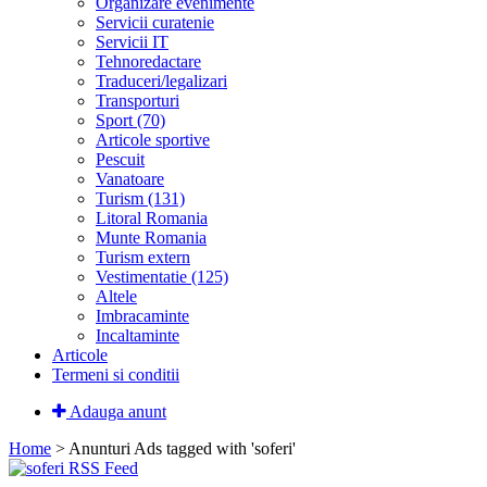
Organizare evenimente
Servicii curatenie
Servicii IT
Tehnoredactare
Traduceri/legalizari
Transporturi
Sport (70)
Articole sportive
Pescuit
Vanatoare
Turism (131)
Litoral Romania
Munte Romania
Turism extern
Vestimentatie (125)
Altele
Imbracaminte
Incaltaminte
Articole
Termeni si conditii
Adauga anunt
Home
> Anunturi
Ads tagged with 'soferi'