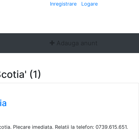
Bine ai venit
[
Inregistrare
|
Logare
]
Adauga anunt
cotia' (1)
ia
ia. Plecare imediata. Relatii la telefon: 0739.615.651.