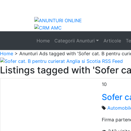
Anunturi
auto
Home
Categorii Anunturi
Articole
Te
Home
> Anunturi
Ads tagged with 'Sofer cat. B pentru curie
Listings tagged with 'Sofer cat
10
Sofer c
Automobil
Firma partene