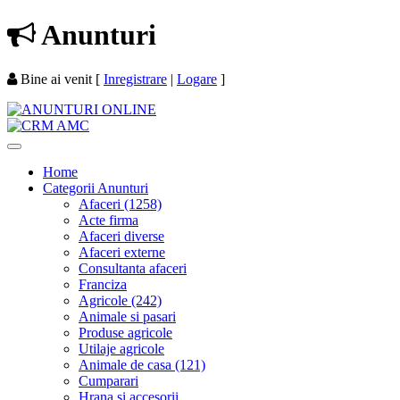
Anunturi
Bine ai venit
[
Inregistrare
|
Logare
]
Home
Categorii Anunturi
Afaceri (1258)
Acte firma
Afaceri diverse
Afaceri externe
Consultanta afaceri
Franciza
Agricole (242)
Animale si pasari
Produse agricole
Utilaje agricole
Animale de casa (121)
Cumparari
Hrana si accesorii