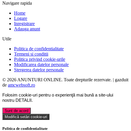
Navigare rapida
Home
Logare
Inregistrare
Adauga anunt
Utile
Politica de confidentialitate
Termeni si conditii
Politica privind cookie-urile
Modificarea datelor personale
Stergerea datelor personale
© 2026 ANUNTURI ONLINE. Toate drepturile rezervate. | gazduit
de
amcwebsoft.ro
Folosim cookie-uri pentru o experienţă mai bună a site-ului
nostru
DETALII
.
Sunt de acord
Modifică setări cookie-uri
Politica de confidentialitate