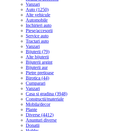
Vanzari
Auto (1250)
Alte vehicule
Automobile
Inchirieri auto
Piese/accesorii
Service auto
Tractari auto
Vanzari
Bijuterii (79)
Alte bijuterii
Bijuterii argint
Bijuterii aur
Pietre pretioase
Birotica (44)
Cumparari
Vanzari
Casa si gradina (3948)
Constructii/materiale
Mobila/decor
Plante
Diverse (4412)
Anunturi diverse
Donatii
Hobby