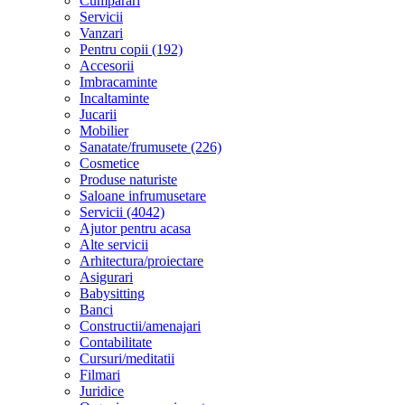
Cumparari
Servicii
Vanzari
Pentru copii (192)
Accesorii
Imbracaminte
Incaltaminte
Jucarii
Mobilier
Sanatate/frumusete (226)
Cosmetice
Produse naturiste
Saloane infrumusetare
Servicii (4042)
Ajutor pentru acasa
Alte servicii
Arhitectura/proiectare
Asigurari
Babysitting
Banci
Constructii/amenajari
Contabilitate
Cursuri/meditatii
Filmari
Juridice