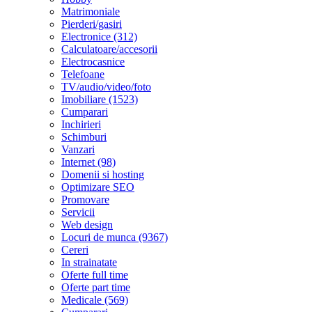
Matrimoniale
Pierderi/gasiri
Electronice (312)
Calculatoare/accesorii
Electrocasnice
Telefoane
TV/audio/video/foto
Imobiliare (1523)
Cumparari
Inchirieri
Schimburi
Vanzari
Internet (98)
Domenii si hosting
Optimizare SEO
Promovare
Servicii
Web design
Locuri de munca (9367)
Cereri
In strainatate
Oferte full time
Oferte part time
Medicale (569)