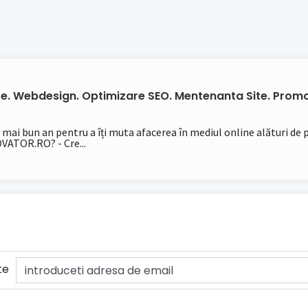
ite. Webdesign. Optimizare SEO. Mentenanta Site. Promo
l mai bun an pentru a îți muta afacerea în mediul online alături de
TOR.RO? - Cre...
te