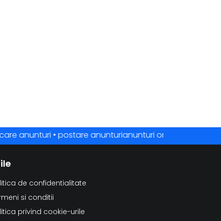
e anunturi • postare anunturianunturi online • anunturi gratu
ile
litica de confidentialitate
rmeni si conditii
litica privind cookie-urile