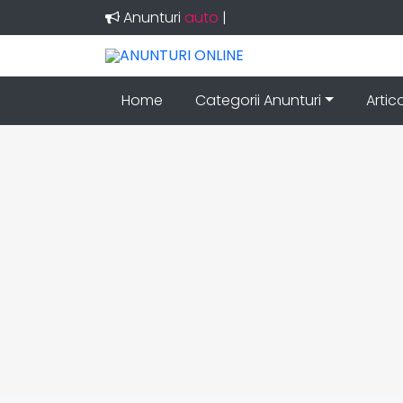
Anunturi
auto
|
Home
Categorii Anunturi
Artic