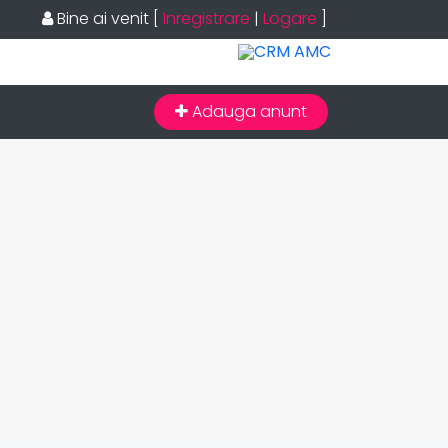
Bine ai venit
[
Inregistrare
|
Logare
]
Adauga anunt