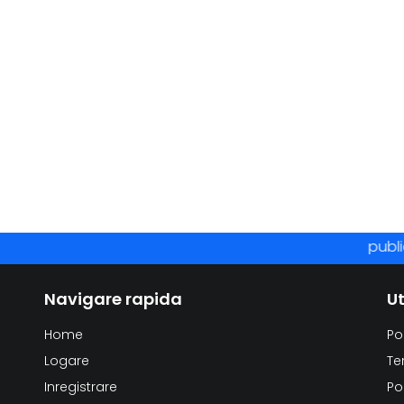
publicar
Navigare rapida
Ut
Home
Po
Logare
Te
Inregistrare
Po